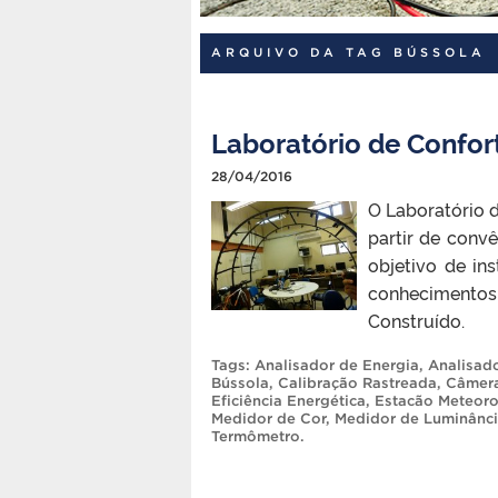
ARQUIVO DA TAG BÚSSOLA
Laboratório de Confort
28/04/2016
O Laboratório d
partir de conv
objetivo de in
conhecimentos 
Construído.
Tags:
Analisador de Energia
,
Analisad
Bússola
,
Calibração Rastreada
,
Câmera
Eficiência Energética
,
Estacão Meteoro
Medidor de Cor
,
Medidor de Luminânc
Termômetro
.