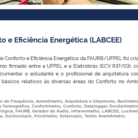
o e Eficiência Energética (LABCEE)
e Conforto e Eficiência Energética da FAURB/UFPEL foi cri
ênio firmado entre a UFPEL e a Eletrobrás (ECV 937/03), 
strumentar o estudante e o profissional de arquitetura c
básicos relativos às diversas áreas do Conforto no Amb
or de Frequência
,
Anemômetro
,
Arquitetura e Urbanismo
,
Barômetr
 Termográfica
,
Confortimetro
,
Conforto
,
Datalogger
,
Decibelímetro
lógica
,
FAURB
,
Gerador de Áudio
,
Infravermelho
,
LABCEE
,
Luxímet
ia
,
Osciloscópio
,
Psicômetro
,
Solarcopio
,
Termo Anemômetro
,