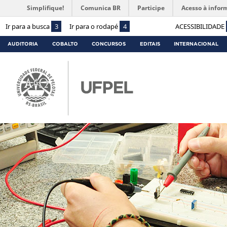
Simplifique!
Comunica BR
Participe
Acesso à infor
Ir para a busca
3
Ir para o rodapé
4
ACESSIBILIDADE
AUDITORIA
COBALTO
CONCURSOS
EDITAIS
INTERNACIONAL