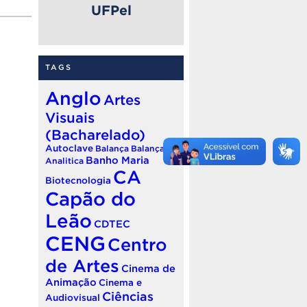
UFPel
TAGS
Anglo
Artes
Visuais
(Bacharelado)
Autoclave
Balança
Balança
Banho Maria
Analitica
CA
Biotecnologia
Capão do
Leão
CDTEC
CENG
Centro
de Artes
Cinema de
Animação
Cinema e
Ciências
Audiovisual