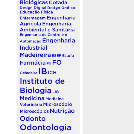
Biológicas
Cotada
Design Digital
Design Gráfico
Educação Física
Engenharia
Enfermagem
Agrícola
Engenharia
Ambiental e Sanitária
Engenharia de Controle e
Engenharia
Automação
Industrial
Madeireira
ESEF
Estufa
FO
Farmácia
FN
IB
ICH
Geladeira
Instituto de
Biologia
LIG
Medicina
Medicina
Microscópio
Veterinária
Nutrição
Microscópios
Odonto
Odontologia