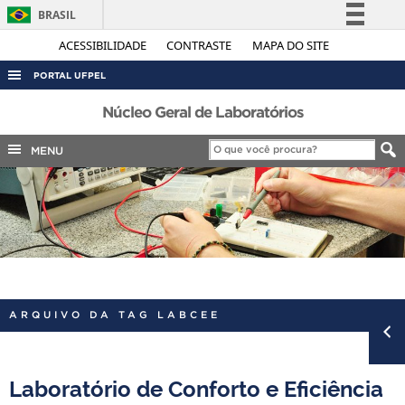
BRASIL
Simplifique!
ACESSIBILIDADE
CONTRASTE
MAPA DO SITE
Comunica BR
PORTAL UFPEL
Participe
ACESSO À INFORMAÇÃO
Núcleo Geral de Laboratórios
Acesso à informação
AUDITORIA
MENU
Legislação
COBALTO
Canais
CONCURSOS
EDITAIS
INTERNACIONAL
OUVIDORIA
ARQUIVO DA TAG LABCEE
PORTARIAS
TELEFONES
Laboratório de Conforto e Eficiência