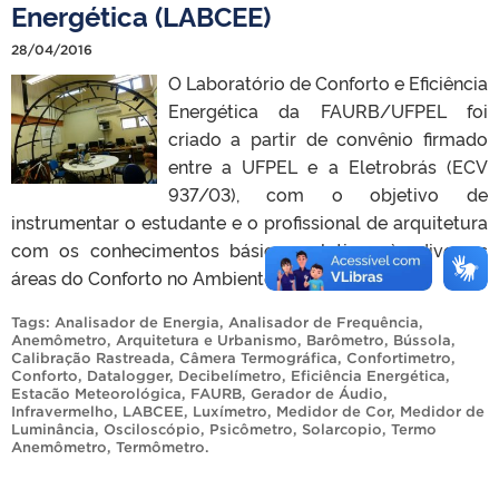
Energética (LABCEE)
28/04/2016
O Laboratório de Conforto e Eficiência
Energética da FAURB/UFPEL foi
criado a partir de convênio firmado
entre a UFPEL e a Eletrobrás (ECV
937/03), com o objetivo de
instrumentar o estudante e o profissional de arquitetura
com os conhecimentos básicos relativos às diversas
áreas do Conforto no Ambiente Construído.
Tags:
Analisador de Energia
,
Analisador de Frequência
,
Anemômetro
,
Arquitetura e Urbanismo
,
Barômetro
,
Bússola
,
Calibração Rastreada
,
Câmera Termográfica
,
Confortimetro
,
Conforto
,
Datalogger
,
Decibelímetro
,
Eficiência Energética
,
Estacão Meteorológica
,
FAURB
,
Gerador de Áudio
,
Infravermelho
,
LABCEE
,
Luxímetro
,
Medidor de Cor
,
Medidor de
Luminância
,
Osciloscópio
,
Psicômetro
,
Solarcopio
,
Termo
Anemômetro
,
Termômetro
.