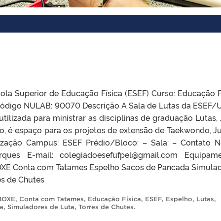
a Superior de Educação Física (ESEF) Curso: Educação F
ódigo NULAB: 90070 Descrição A Sala de Lutas da ESEF/
tilizada para ministrar as disciplinas de graduação Lutas,
so, é espaço para os projetos de extensão de Taekwondo, J
alização Campus: ESEF Prédio/Bloco: – Sala: – Contato 
rques E-mail: colegiadoesefufpel@gmail.com Equipam
E Conta com Tatames Espelho Sacos de Pancada Simula
es de Chutes
BOXE
,
Conta com Tatames
,
Educação Física
,
ESEF
,
Espelho
,
Lutas
,
a
,
Simuladores de Luta
,
Torres de Chutes
.