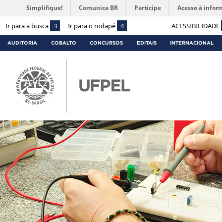
Simplifique!
Comunica BR
Participe
Acesso à infor
Ir para a busca
3
Ir para o rodapé
4
ACESSIBILIDADE
AUDITORIA
COBALTO
CONCURSOS
EDITAIS
INTERNACIONAL