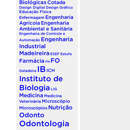
Biológicas
Cotada
Design Digital
Design Gráfico
Educação Física
Engenharia
Enfermagem
Agrícola
Engenharia
Ambiental e Sanitária
Engenharia de Controle e
Engenharia
Automação
Industrial
Madeireira
ESEF
Estufa
FO
Farmácia
FN
IB
ICH
Geladeira
Instituto de
Biologia
LIG
Medicina
Medicina
Microscópio
Veterinária
Nutrição
Microscópios
Odonto
Odontologia