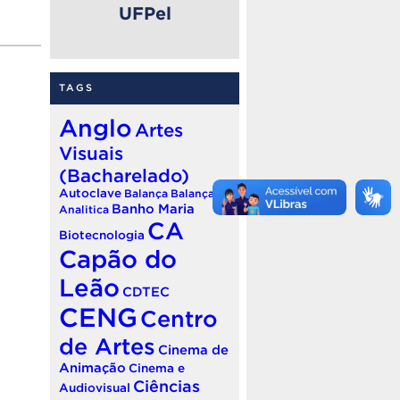
UFPel
TAGS
Anglo
Artes
Visuais
(Bacharelado)
Autoclave
Balança
Balança
Banho Maria
Analitica
CA
Biotecnologia
Capão do
Leão
CDTEC
CENG
Centro
de Artes
Cinema de
Animação
Cinema e
Ciências
Audiovisual