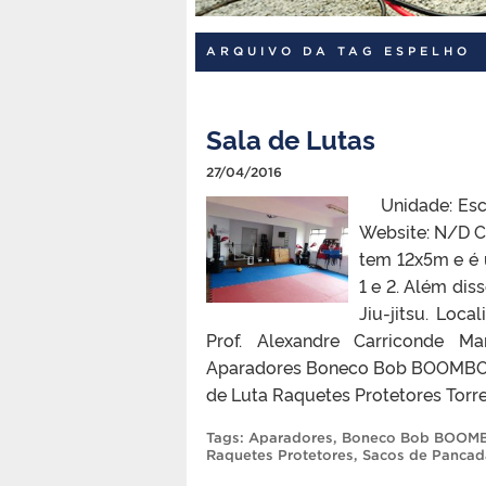
ARQUIVO DA TAG ESPELHO
Sala de Lutas
27/04/2016
Unidade: Escol
Website: N/D C
tem 12x5m e é u
1 e 2. Além dis
Jiu-jitsu. Loc
Prof. Alexandre Carriconde Ma
Aparadores Boneco Bob BOOMBOX
de Luta Raquetes Protetores Torr
Tags:
Aparadores
,
Boneco Bob BOOM
Raquetes Protetores
,
Sacos de Pancad