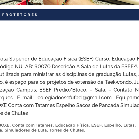
 PROTETORES
a Superior de Educação Física (ESEF) Curso: Educação F
ódigo NULAB: 90070 Descrição A Sala de Lutas da ESEF/
tilizada para ministrar as disciplinas de graduação Lutas,
so, é espaço para os projetos de extensão de Taekwondo, J
alização Campus: ESEF Prédio/Bloco: – Sala: – Contato 
rques E-mail: colegiadoesefufpel@gmail.com Equipam
E Conta com Tatames Espelho Sacos de Pancada Simula
es de Chutes
BOXE
,
Conta com Tatames
,
Educação Física
,
ESEF
,
Espelho
,
Lutas
,
a
,
Simuladores de Luta
,
Torres de Chutes
.