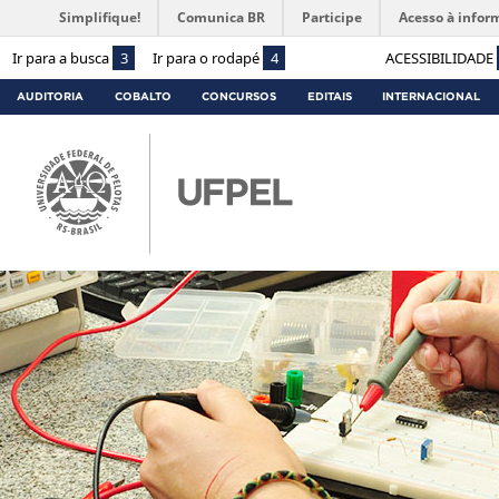
Simplifique!
Comunica BR
Participe
Acesso à infor
Ir para a busca
3
Ir para o rodapé
4
ACESSIBILIDADE
AUDITORIA
COBALTO
CONCURSOS
EDITAIS
INTERNACIONAL