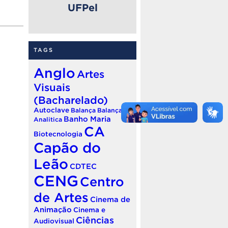
UFPel
TAGS
Anglo
Artes
Visuais
(Bacharelado)
Autoclave
Balança
Balança
Banho Maria
Analitica
CA
Biotecnologia
Capão do
Leão
CDTEC
CENG
Centro
de Artes
Cinema de
Animação
Cinema e
Ciências
Audiovisual