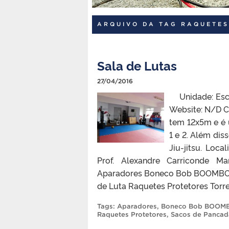
ARQUIVO DA TAG RAQUETES
Sala de Lutas
27/04/2016
Unidade: Escol
Website: N/D C
tem 12x5m e é u
1 e 2. Além dis
Jiu-jitsu. Loc
Prof. Alexandre Carriconde Ma
Aparadores Boneco Bob BOOMBOX
de Luta Raquetes Protetores Torr
Tags:
Aparadores
,
Boneco Bob BOOM
Raquetes Protetores
,
Sacos de Pancad