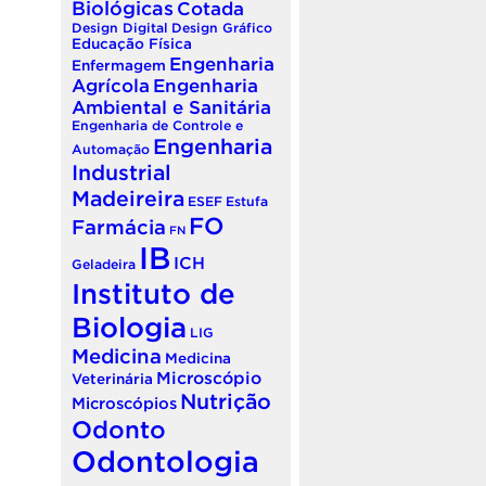
Biológicas
Cotada
Design Digital
Design Gráfico
Educação Física
Engenharia
Enfermagem
Agrícola
Engenharia
Ambiental e Sanitária
Engenharia de Controle e
Engenharia
Automação
Industrial
Madeireira
ESEF
Estufa
FO
Farmácia
FN
IB
ICH
Geladeira
Instituto de
Biologia
LIG
Medicina
Medicina
Microscópio
Veterinária
Nutrição
Microscópios
Odonto
Odontologia