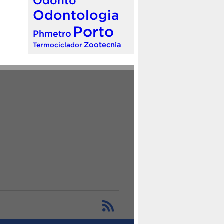
Odonto
Odontologia
Porto
Phmetro
Zootecnia
Termociclador