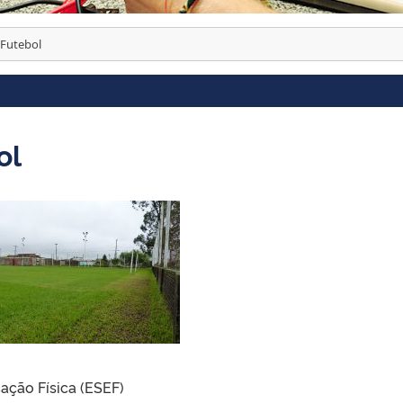
Futebol
ol
ação Física (ESEF)