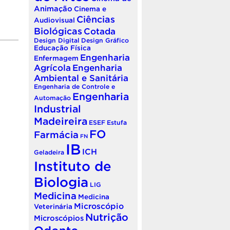
Animação
Cinema e
Ciências
Audiovisual
Biológicas
Cotada
Design Digital
Design Gráfico
Educação Física
Engenharia
Enfermagem
Agrícola
Engenharia
Ambiental e Sanitária
Engenharia de Controle e
Engenharia
Automação
Industrial
Madeireira
ESEF
Estufa
FO
Farmácia
FN
IB
ICH
Geladeira
Instituto de
Biologia
LIG
Medicina
Medicina
Microscópio
Veterinária
Nutrição
Microscópios