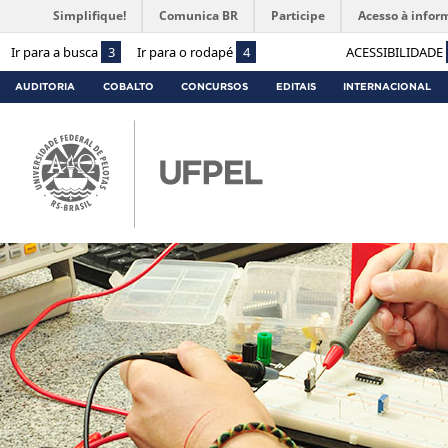
Simplifique!
Comunica BR
Participe
Acesso à infor
Ir para a busca
3
Ir para o rodapé
4
ACESSIBILIDADE
AUDITORIA
COBALTO
CONCURSOS
EDITAIS
INTERNACIONAL