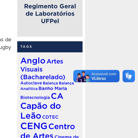
Regimento Geral
de Laboratórios
UFPel
as de
rugby
TAGS
Anglo
Artes
Visuais
(Bacharelado)
Autoclave
Balança
Balança
Banho Maria
Analitica
CA
Biotecnologia
Capão do
Leão
CDTEC
CENG
Centro
de Artes
Cinema de