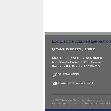
LOCALIZE O NÚCLEO DE LABORATÓR
CAMPUS PORTO / ANGLO
Sala 412 - Bloco B - Vice-Reitoria
Rua Gomes Carneiro, 01 - Centro
Pelotas - RS, Brasil - 96010-610
53 3284 4030
clique para ver o e-mail
©2026 Núcleo Geral de Laboratórios.
Criado com
WordPress
.
Tema desenvolvid