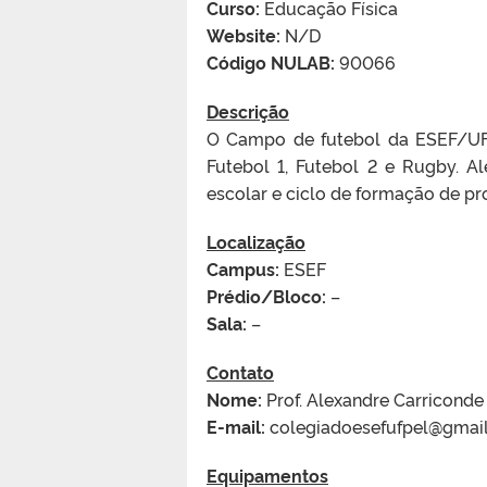
Curso:
Educação Física
Website:
N/D
Código NULAB:
90066
Descrição
O Campo de futebol da
ESEF
/UF
Futebol 1, Futebol 2 e Rugby. A
escolar e ciclo de formação de pr
Localização
Campus:
ESEF
Prédio/Bloco:
–
Sala:
–
Contato
Nome:
Prof. Alexandre Carricond
E-mail:
colegiadoesefufpel@gmai
Equipamentos