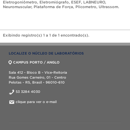
Eletrogoniômetro
,
Eletromiógrafo
,
ESEF
,
LABNEURO
,
Neuromuscular
,
Plataforma de Força
,
Plicometro
,
Ultrassom
.
Exibindo registro(s) 1 a 1 de 1 encontrado(s).
LOCALIZE O NÚCLEO DE LABORATÓRIOS
CAMPUS PORTO / ANGLO
Sala 412 - Bloco B - Vice-Reitoria
Rua Gomes Carneiro, 01 - Centro
Pelotas - RS, Brasil - 96010-610
53 3284 4030
clique para ver o e-mail