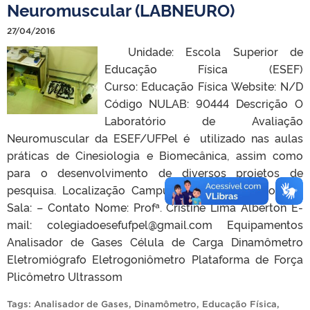
Neuromuscular (LABNEURO)
27/04/2016
Unidade: Escola Superior de
Educação Física (ESEF)
Curso: Educação Física Website: N/D
Código NULAB: 90444 Descrição O
Laboratório de Avaliação
Neuromuscular da ESEF/UFPel é utilizado nas aulas
práticas de Cinesiologia e Biomecânica, assim como
para o desenvolvimento de diversos projetos de
pesquisa. Localização Campus: ESEF Prédio/Bloco: –
Sala: – Contato Nome: Profª. Cristine Lima Alberton E-
mail: colegiadoesefufpel@gmail.com Equipamentos
Analisador de Gases Célula de Carga Dinamômetro
Eletromiógrafo Eletrogoniômetro Plataforma de Força
Plicômetro Ultrassom
Tags:
Analisador de Gases
,
Dinamômetro
,
Educação Física
,