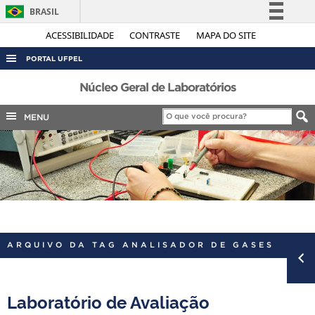
BRASIL
Simplifique!
ACESSIBILIDADE
CONTRASTE
MAPA DO SITE
Comunica BR
PORTAL UFPEL
Participe
ACESSO À INFORMAÇÃO
Núcleo Geral de Laboratórios
Acesso à informação
AUDITORIA
MENU
Legislação
COBALTO
Canais
CONCURSOS
EDITAIS
INTERNACIONAL
OUVIDORIA
ARQUIVO DA TAG ANALISADOR DE GASES
PORTARIAS
TELEFONES
Laboratório de Avaliação