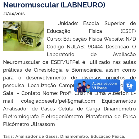
Neuromuscular (LABNEURO)
27/04/2016
Unidade: Escola Superior de
Educação Física (ESEF)
Curso: Educação Física Website: N/D
Código NULAB: 90444 Descrição O
Laboratório de Avaliação
Neuromuscular da ESEF/UFPel é utilizado nas aulas
práticas de Cinesiologia e Biomecânica, assim como
para o desenvolvimento de diversos projetos de
pesquisa. Localização Campus: ESEF Prédio/Bloco: –
Sala: – Contato Nome: Profª. Cristine Lima Alberton E-
mail: colegiadoesefufpel@gmail.com Equipamentos
Analisador de Gases Célula de Carga Dinamômetro
Eletromiógrafo Eletrogoniômetro Plataforma de Força
Plicômetro Ultrassom
Tags:
Analisador de Gases
,
Dinamômetro
,
Educação Física
,