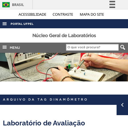
BRASIL
Simplifique!
ACESSIBILIDADE
CONTRASTE
MAPA DO SITE
Comunica BR
PORTAL UFPEL
Participe
ACESSO À INFORMAÇÃO
Núcleo Geral de Laboratórios
Acesso à informação
AUDITORIA
MENU
Legislação
COBALTO
Canais
CONCURSOS
EDITAIS
INTERNACIONAL
OUVIDORIA
ARQUIVO DA TAG DINAMÔMETRO
PORTARIAS
TELEFONES
Laboratório de Avaliação