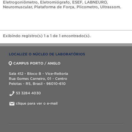
Eletrogoniômetro
,
Eletromiógrafo
,
ESEF
,
LABNEURO
,
Neuromuscular
,
Plataforma de Força
,
Plicometro
,
Ultrassom
.
Exibindo registro(s) 1 a 1 de 1 encontrado(s).
LOCALIZE O NÚCLEO DE LABORATÓRIOS
CAMPUS PORTO / ANGLO
Sala 412 - Bloco B - Vice-Reitoria
Rua Gomes Carneiro, 01 - Centro
Pelotas - RS, Brasil - 96010-610
53 3284 4030
clique para ver o e-mail