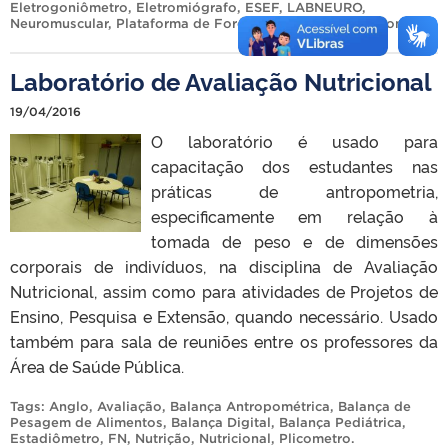
Eletrogoniômetro
,
Eletromiógrafo
,
ESEF
,
LABNEURO
,
Neuromuscular
,
Plataforma de Força
,
Plicometro
,
Ultrassom
.
Laboratório de Avaliação Nutricional
19/04/2016
O laboratório é usado para
capacitação dos estudantes nas
práticas de antropometria,
especificamente em relação à
tomada de peso e de dimensões
corporais de indivíduos, na disciplina de Avaliação
Nutricional, assim como para atividades de Projetos de
Ensino, Pesquisa e Extensão, quando necessário. Usado
também para sala de reuniões entre os professores da
Área de Saúde Pública.
Tags:
Anglo
,
Avaliação
,
Balança Antropométrica
,
Balança de
Pesagem de Alimentos
,
Balança Digital
,
Balança Pediátrica
,
Estadiômetro
,
FN
,
Nutrição
,
Nutricional
,
Plicometro
.