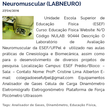
Neuromuscular (LABNEURO)
27/04/2016
Unidade: Escola Superior de
Educação Física (ESEF)
Curso: Educação Física Website: N/D
Código NULAB: 90444 Descrição O
Laboratório de Avaliação
Neuromuscular da ESEF/UFPel é utilizado nas aulas
práticas de Cinesiologia e Biomecânica, assim como
para o desenvolvimento de diversos projetos de
pesquisa. Localização Campus: ESEF Prédio/Bloco: –
Sala: – Contato Nome: Profª. Cristine Lima Alberton E-
mail: colegiadoesefufpel@gmail.com Equipamentos
Analisador de Gases Célula de Carga Dinamômetro
Eletromiógrafo Eletrogoniômetro Plataforma de Força
Plicômetro Ultrassom
Tags:
Analisador de Gases
,
Dinamômetro
,
Educação Física
,