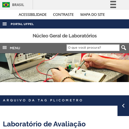
BRASIL
Simplifique!
ACESSIBILIDADE
CONTRASTE
MAPA DO SITE
Comunica BR
PORTAL UFPEL
Participe
ACESSO À INFORMAÇÃO
Núcleo Geral de Laboratórios
Acesso à informação
AUDITORIA
MENU
Legislação
COBALTO
Canais
CONCURSOS
EDITAIS
INTERNACIONAL
OUVIDORIA
ARQUIVO DA TAG PLICOMETRO
PORTARIAS
TELEFONES
Laboratório de Avaliação