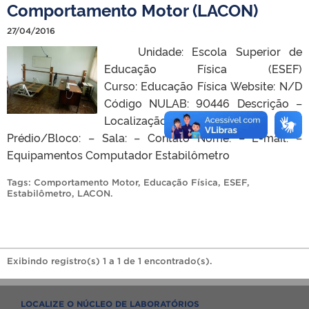
Comportamento Motor (LACON)
27/04/2016
Unidade: Escola Superior de
Educação Física (ESEF)
Curso: Educação Física Website: N/D
Código NULAB: 90446 Descrição –
Localização Campus: ESEF
Prédio/Bloco: – Sala: – Contato Nome: – E-mail: –
Equipamentos Computador Estabilômetro
Tags:
Comportamento Motor
,
Educação Física
,
ESEF
,
Estabilômetro
,
LACON
.
Exibindo registro(s) 1 a 1 de 1 encontrado(s).
LOCALIZE O NÚCLEO DE LABORATÓRIOS