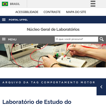
BRASIL
Simplifique!
ACESSIBILIDADE
CONTRASTE
MAPA DO SITE
Comunica BR
PORTAL UFPEL
Participe
ACESSO À INFORMAÇÃO
Núcleo Geral de Laboratórios
Acesso à informação
AUDITORIA
MENU
Legislação
COBALTO
Canais
CONCURSOS
EDITAIS
INTERNACIONAL
OUVIDORIA
ARQUIVO DA TAG COMPORTAMENTO MOTOR
PORTARIAS
TELEFONES
Laboratório de Estudo do