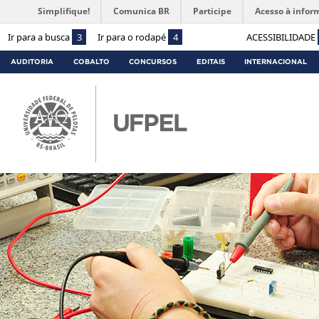
Simplifique!
Comunica BR
Participe
Acesso à infor
Ir para a busca
3
Ir para o rodapé
4
ACESSIBILIDADE
AUDITORIA
COBALTO
CONCURSOS
EDITAIS
INTERNACIONAL