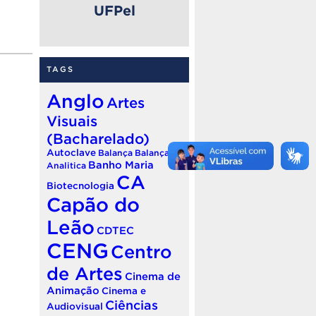
UFPel
TAGS
Anglo
Artes
Visuais
(Bacharelado)
Autoclave
Balança
Balança
Banho Maria
Analitica
CA
Biotecnologia
Capão do
Leão
CDTEC
CENG
Centro
de Artes
Cinema de
Animação
Cinema e
Ciências
Audiovisual