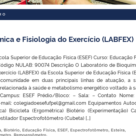
RO
ica e Fisiologia do Exercício (LABFEX)
a Superior de Educação Física (ESEF) Curso: Educação F
ódigo NULAB: 90074 Descrição O Laboratório de Bioquím
xercício (LABFEX) da Escola Superior de Educação Física (
 comunidade em duas principais linhas de atuação, a s
a relacionada à saúde e metabolismo energético voltado à 
Campus: ESEF Prédio/Bloco: – Sala: – Contato Nome: 
-mail: colegiadoesefufpel@gmail.com Equipamentos Auto
ca) Bicicleta (Ergométrica) Biotério (Experimentação) C
stilador Espectrofotômetro (Cubeta) […]
a
,
Biotério
,
Educação Física
,
ESEF
,
Espectrofotômetro
,
Esteira
,
ímetro
,
Remoergômetro
.