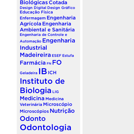
Biológicas
Cotada
Design Digital
Design Gráfico
Educação Física
Engenharia
Enfermagem
Agrícola
Engenharia
Ambiental e Sanitária
Engenharia de Controle e
Engenharia
Automação
Industrial
Madeireira
ESEF
Estufa
FO
Farmácia
FN
IB
ICH
Geladeira
Instituto de
Biologia
LIG
Medicina
Medicina
Microscópio
Veterinária
Nutrição
Microscópios
Odonto
Odontologia