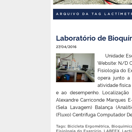
ARQUIVO DA TAG LACTÍMET
Laboratório de Bioquím
27/04/2016
Unidade: Escol
Website: N/D C
Fisiologia do E
opera junto a
atividade físic
e ao desempenho. Localização 
Alexandre Carriconde Marques E
(Sela Lavagem) Balança (Analíti
(Fluxo) Centrifuga Computador De
Tags:
Bicicleta Ergométrica
,
Bioquímic
Fisiologia do Exercício
,
LABFEX
,
Lact