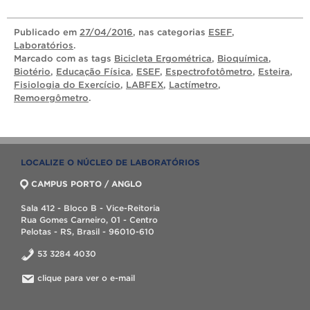
Publicado
em
27/04/2016
, nas categorias
ESEF
,
Laboratórios
.
Marcado com as tags
Bicicleta Ergométrica
,
Bioquímica
,
Biotério
,
Educação Física
,
ESEF
,
Espectrofotômetro
,
Esteira
,
Fisiologia do Exercício
,
LABFEX
,
Lactímetro
,
Remoergômetro
.
LOCALIZE O NÚCLEO DE LABORATÓRIOS
CAMPUS PORTO / ANGLO
Sala 412 - Bloco B - Vice-Reitoria
Rua Gomes Carneiro, 01 - Centro
Pelotas - RS, Brasil - 96010-610
53 3284 4030
clique para ver o e-mail