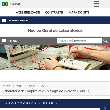
BRASIL
Simplifique!
ACESSIBILIDADE
CONTRASTE
MAPA DO SITE
Comunica BR
PORTAL UFPEL
Participe
ACESSO À INFORMAÇÃO
Núcleo Geral de Laboratórios
Acesso à informação
AUDITORIA
MENU
Legislação
COBALTO
Canais
CONCURSOS
EDITAIS
INTERNACIONAL
OUVIDORIA
Início
2016
Abril
27
PORTARIAS
Laboratório de Bioquímica e Fisiologia do Exercício (LABFEX)
TELEFONES
LABORATÓRIOS
>
ESEF
>