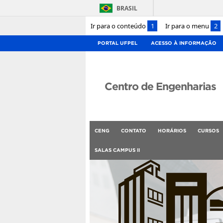
BRASIL
Ir para o conteúdo
1
Ir para o menu
2
PORTAL UFPEL
ACESSO À INFORMAÇÃO
Centro de Engenharias
CENG
CONTATO
HORÁRIOS
CURSOS
SALAS CAMPUS II