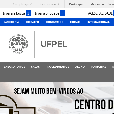
Simplifique!
Comunica BR
Participe
Acesso à infor
Ir para a busca
3
Ir para o rodapé
4
ACESSIBILIDADE
AUDITORIA
COBALTO
CONCURSOS
EDITAIS
INTERNACIONAL
LABORATÓRIOS
SALAS
PROCEDIMENTOS
ALUNO
PORTARIAS
P