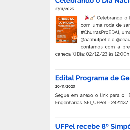
27/11/2023
Celebrando o D
com uma roda de sam
#ChurrasProEDAI, uma
@aaahufpel e o @ceau_
contamos com a pre
caneca 🗓 Dia: 02/12/23 às 12:00
Edital Programa de G
20/11/2023
Segue em anexo o link para o 
Engenharias. SEI_UFPel – 242113
UFPel recebe 8º Simpó