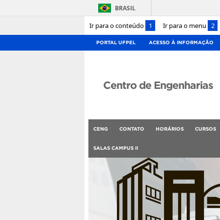
BRASIL
Ir para o conteúdo
1
Ir para o menu
2
PORTAL UFPEL
ACESSO À INFORMAÇÃO
Centro de Engenharias
CENG
CONTATO
HORÁRIOS
CURSOS
SALAS CAMPUS II