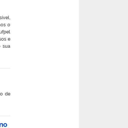
ível,
mos o
ufpel
sos e
e sua
ro de
 no