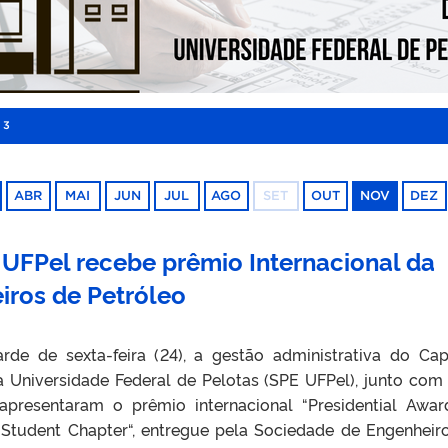
23
ABR
MAI
JUN
JUL
AGO
SET
OUT
NOV
DEZ
a UFPel recebe prêmio Internacional da
iros de Petróleo
rde de sexta-feira (24), a gestão administrativa do Cap
a Universidade Federal de Pelotas (SPE UFPel), junto com
 apresentaram o prêmio internacional “Presidential Awar
 Student Chapter“, entregue pela Sociedade de Engenheir