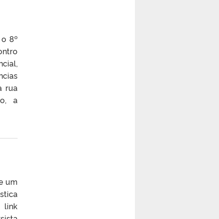
 o 8º
ontro
cial,
ncias
a rua
o, a
ce um
stica
ink
sista