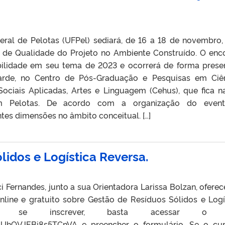
eral de Pelotas (UFPel) sediará, de 16 a 18 de novembro,
o de Qualidade do Projeto no Ambiente Construído. O enc
ilidade em seu tema de 2023 e ocorrerá de forma presen
rde, no Centro de Pós-Graduação e Pesquisas em Ciê
Sociais Aplicadas, Artes e Linguagem (Cehus), que fica n
em Pelotas. De acordo com a organização do event
ntes dimensões no âmbito conceitual. […]
lidos e Logística Reversa.
 Fernandes, junto a sua Orientadora Larissa Bolzan, ofere
nline e gratuito sobre Gestão de Resíduos Sólidos e Logí
ra se inscrever, basta acessar o l
/HUhQVJEBj8s5TCnVA e preencher o formulário. Se o cur