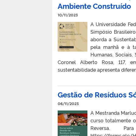
Ambiente Construído
10/11/2023
A Universidade Fed
Simpósio Brasileir
aborda a Sustentab
pela manhã e à ta
Humanas, Sociais, 
Coronel Alberto Rosa, 117, 
sustentabilidade apresenta difere
Gestão de Resíduos Só
06/11/2023
A Mestranda Marluci
curso totalmente o
Reversa. Pa
https://forms.gle