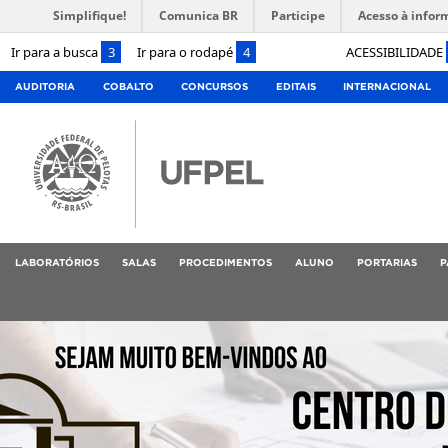
Simplifique!
Comunica BR
Participe
Acesso à infor
Ir para a busca
3
Ir para o rodapé
4
ACESSIBILIDADE
AUDITORIA
COBALTO
CONCURSOS
EDITAIS
INTERNACIONAL
LABORATÓRIOS
SALAS
PROCEDIMENTOS
ALUNO
PORTARIAS
P