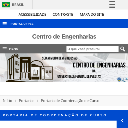
BRASIL
Simplifique!
ACESSIBILIDADE
CONTRASTE
MAPA DO SITE
Comunica BR
PORTAL UFPEL
Participe
ACESSO À INFORMAÇÃO
Centro de Engenharias
Acesso à informação
AUDITORIA
Legislação
MENU
COBALTO
Canais
CONCURSOS
EDITAIS
INTERNACIONAL
OUVIDORIA
Início
Portarias
Portaria de Coordenação de Curso
PORTARIAS
TELEFONES
PORTARIA DE COORDENAÇÃO DE CURSO