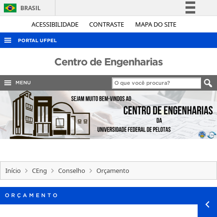
BRASIL
Simplifique!
ACESSIBILIDADE
CONTRASTE
MAPA DO SITE
Comunica BR
PORTAL UFPEL
Participe
ACESSO À INFORMAÇÃO
Centro de Engenharias
Acesso à informação
AUDITORIA
Legislação
MENU
COBALTO
Canais
CONCURSOS
EDITAIS
INTERNACIONAL
OUVIDORIA
Início
CEng
Conselho
Orçamento
PORTARIAS
TELEFONES
ORÇAMENTO