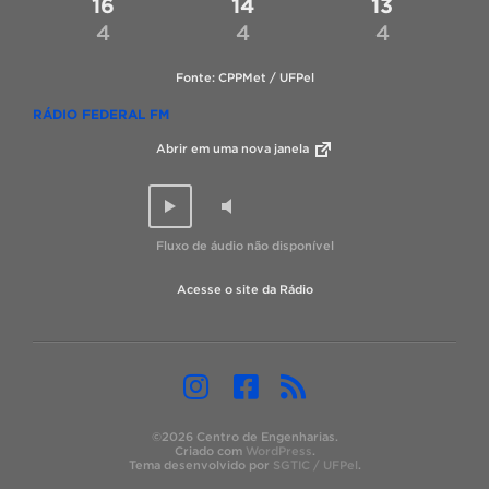
16
14
13
4
4
4
Fonte: CPPMet / UFPel
RÁDIO FEDERAL FM
Abrir em uma nova janela
Fluxo de áudio não disponível
Acesse o site da Rádio
©2026 Centro de Engenharias.
Criado com
WordPress
.
Tema desenvolvido por
SGTIC / UFPel
.