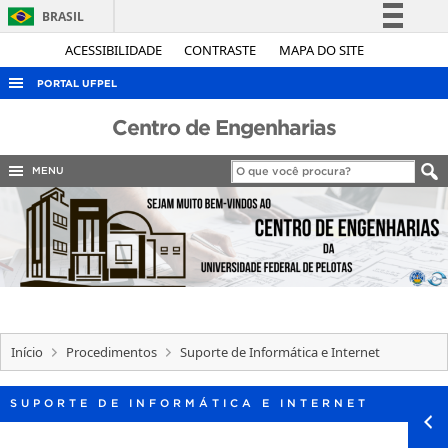
BRASIL
Simplifique!
ACESSIBILIDADE
CONTRASTE
MAPA DO SITE
Comunica BR
PORTAL UFPEL
Participe
ACESSO À INFORMAÇÃO
Centro de Engenharias
Acesso à informação
AUDITORIA
Legislação
MENU
COBALTO
Canais
CONCURSOS
EDITAIS
INTERNACIONAL
OUVIDORIA
Início
Procedimentos
Suporte de Informática e Internet
PORTARIAS
TELEFONES
SUPORTE DE INFORMÁTICA E INTERNET