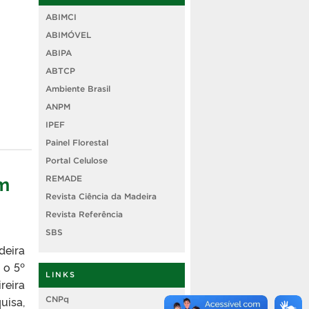
ABIMCI
ABIMÓVEL
ABIPA
ABTCP
Ambiente Brasil
ANPM
IPEF
Painel Florestal
Portal Celulose
em
REMADE
Revista Ciência da Madeira
Revista Referência
SBS
deira
 o 5º
LINKS
reira
uisa,
CNPq