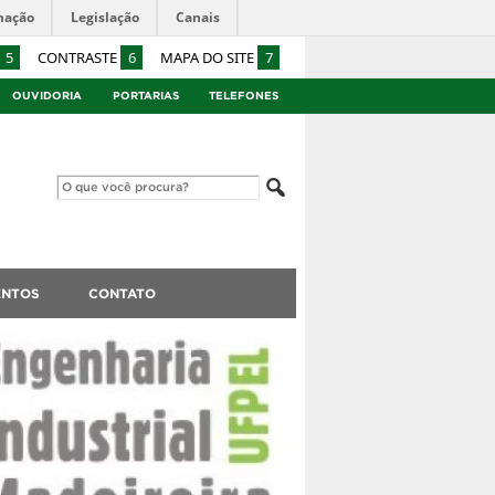
mação
Legislação
Canais
5
CONTRASTE
6
MAPA DO SITE
7
OUVIDORIA
PORTARIAS
TELEFONES
ENTOS
CONTATO