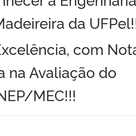
Madeireira da UFPel!!
Excelência, com Not
 na Avaliação do
INEP/MEC!!!