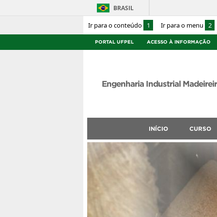
BRASIL
Ir para o conteúdo
1
Ir para o menu
2
PORTAL UFPEL
ACESSO À INFORMAÇÃO
Engenharia Industrial Madeirei
INÍCIO
CURSO