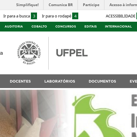
Simplifique!
Comunica BR
Participe
Acesso à infor
Ir para a busca
3
Ir para o rodapé
4
ACESSIBILIDADE
AUDITORIA
COBALTO
CONCURSOS
EDITAIS
INTERNACIONAL
ra
DOCENTES
LABORATÓRIOS
DOCUMENTOS
EV