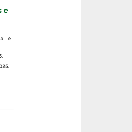
s e
ca e
5.
025.