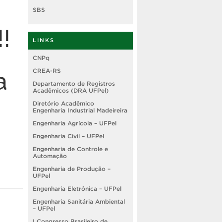
SBS
!
LINKS
CNPq
a
CREA-RS
Departamento de Registros
Acadêmicos (DRA UFPel)
Diretório Acadêmico
Engenharia Industrial Madeireira
Engenharia Agrícola – UFPel
Engenharia Civil – UFPel
Engenharia de Controle e
Automação
Engenharia de Produção –
UFPel
Engenharia Eletrônica – UFPel
Engenharia Sanitária Ambiental
– UFPel
I Congresso Brasileiro de