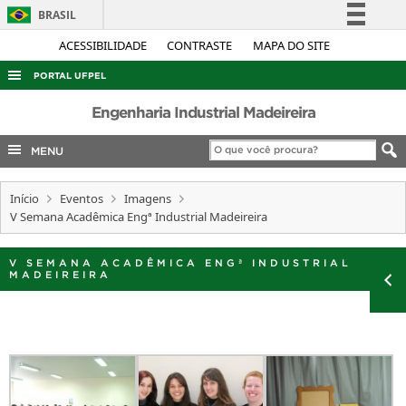
BRASIL
Simplifique!
ACESSIBILIDADE
CONTRASTE
MAPA DO SITE
Comunica BR
PORTAL UFPEL
Participe
ACESSO À INFORMAÇÃO
Engenharia Industrial Madeireira
Acesso à informação
AUDITORIA
MENU
Legislação
COBALTO
Canais
Início
Eventos
Imagens
CONCURSOS
V Semana Acadêmica Engª Industrial Madeireira
EDITAIS
INTERNACIONAL
V SEMANA ACADÊMICA ENGª INDUSTRIAL
MADEIREIRA
OUVIDORIA
PORTARIAS
TELEFONES