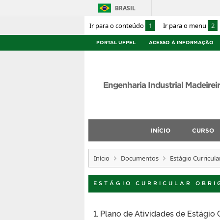
BRASIL
Ir para o conteúdo
1
Ir para o menu
2
PORTAL UFPEL
ACESSO À INFORMAÇÃO
Engenharia Industrial Madeirei
INÍCIO
CURSO
Início
Documentos
Estágio Curricula
ESTÁGIO CURRICULAR OBRI
1. Plano de Atividades de Estágio