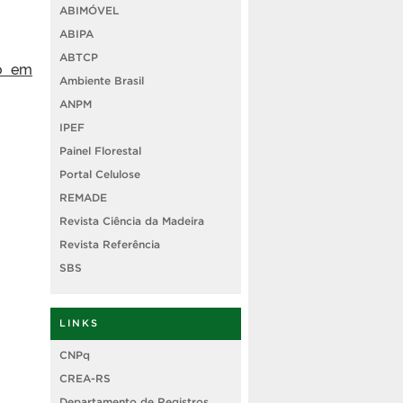
ABIMÓVEL
ABIPA
ABTCP
ão em
Ambiente Brasil
ANPM
IPEF
Painel Florestal
Portal Celulose
REMADE
Revista Ciência da Madeira
Revista Referência
SBS
LINKS
CNPq
CREA-RS
Departamento de Registros