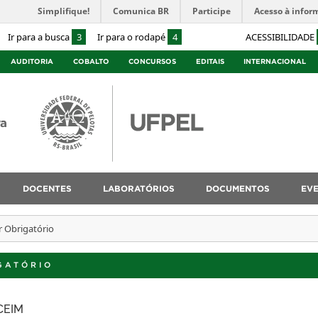
Simplifique!
Comunica BR
Participe
Acesso à infor
Ir para a busca
3
Ir para o rodapé
4
ACESSIBILIDADE
AUDITORIA
COBALTO
CONCURSOS
EDITAIS
INTERNACIONAL
ra
DOCENTES
LABORATÓRIOS
DOCUMENTOS
EV
r Obrigatório
GATÓRIO
 CEIM