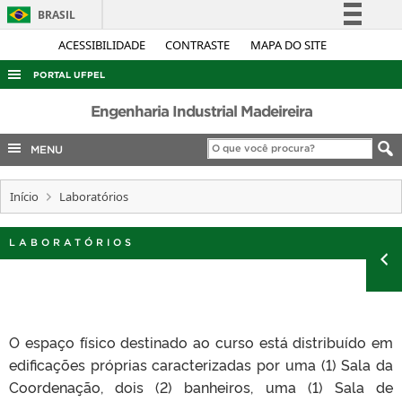
BRASIL
Simplifique!
ACESSIBILIDADE
CONTRASTE
MAPA DO SITE
Comunica BR
PORTAL UFPEL
Participe
ACESSO À INFORMAÇÃO
Engenharia Industrial Madeireira
Acesso à informação
AUDITORIA
MENU
Legislação
COBALTO
Canais
Início
Laboratórios
CONCURSOS
EDITAIS
LABORATÓRIOS
INTERNACIONAL
OUVIDORIA
PORTARIAS
O espaço físico destinado ao curso está distribuído em
TELEFONES
edificações próprias caracterizadas por uma (1) Sala da
Coordenação, dois (2) banheiros, uma (1) Sala de