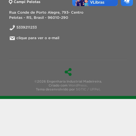
Campi Pelotas
Rua Conde de Porto Alegre, 793- Centro
Pelotas - RS, Brasil - 96010-290
5339211233
clique para ver o e-mail
©2026 Engenharia Industrial Madeireira.
Criado com
WordPress
.
Tema desenvolvido por
SGTIC / UFPel
.