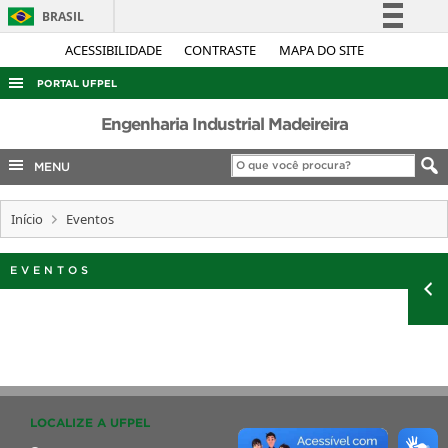
BRASIL
Simplifique!
ACESSIBILIDADE
CONTRASTE
MAPA DO SITE
Comunica BR
PORTAL UFPEL
Participe
ACESSO À INFORMAÇÃO
Engenharia Industrial Madeireira
Acesso à informação
AUDITORIA
MENU
Legislação
COBALTO
Canais
Início
Eventos
CONCURSOS
EDITAIS
EVENTOS
INTERNACIONAL
OUVIDORIA
PORTARIAS
TELEFONES
LOCALIZE A UFPEL