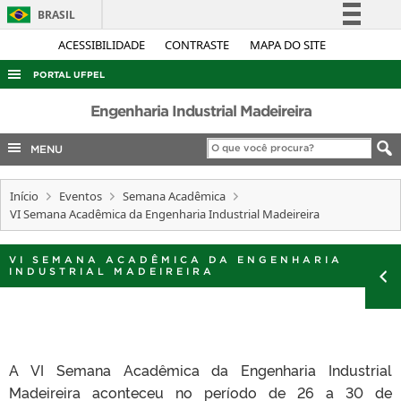
BRASIL
Simplifique!
ACESSIBILIDADE
CONTRASTE
MAPA DO SITE
Comunica BR
PORTAL UFPEL
Participe
ACESSO À INFORMAÇÃO
Engenharia Industrial Madeireira
Acesso à informação
AUDITORIA
MENU
Legislação
COBALTO
Canais
Início
Eventos
Semana Acadêmica
CONCURSOS
VI Semana Acadêmica da Engenharia Industrial Madeireira
EDITAIS
INTERNACIONAL
VI SEMANA ACADÊMICA DA ENGENHARIA
INDUSTRIAL MADEIREIRA
OUVIDORIA
PORTARIAS
TELEFONES
A VI Semana Acadêmica da Engenharia Industrial
Madeireira aconteceu no período de 26 a 30 de