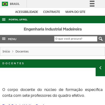
BRASIL
Simplifique!
ACESSIBILIDADE
CONTRASTE
MAPA DO SITE
Comunica BR
PORTAL UFPEL
Participe
ACESSO À INFORMAÇÃO
Engenharia Industrial Madeireira
Acesso à informação
AUDITORIA
MENU
Legislação
COBALTO
Canais
Início
Docentes
CONCURSOS
EDITAIS
DOCENTES
INTERNACIONAL
OUVIDORIA
PORTARIAS
O corpo docente do núcleo de formação específica
TELEFONES
conta com sete professores do quadro efetivo.