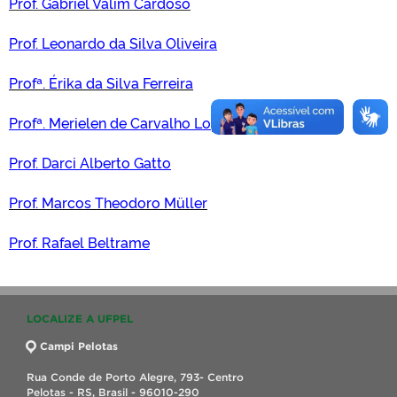
Prof. Gabriel Valim Cardoso
Prof. Leonardo da Silva Oliveira
Profª. Érika da Silva Ferreira
Profª. Merielen de Carvalho Lopes
Prof. Darci Alberto Gatto
Prof. Marcos Theodoro Müller
Prof. Rafael Beltrame
LOCALIZE A UFPEL
Campi Pelotas
Rua Conde de Porto Alegre, 793- Centro
Pelotas - RS, Brasil - 96010-290