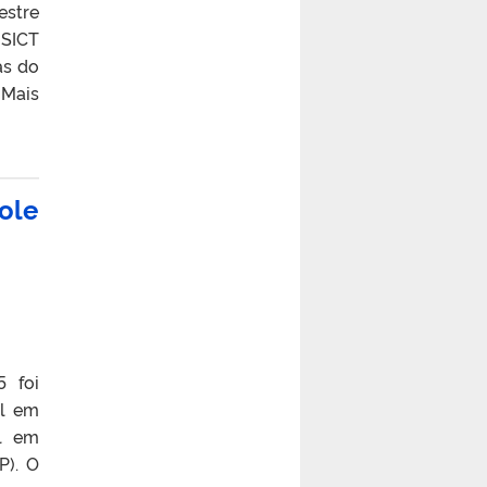
estre
 SICT
as do
 Mais
ole
5 foi
al em
al em
P). O