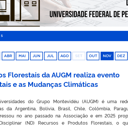
25
ABR
MAI
JUN
JUL
AGO
SET
OUT
NOV
DEZ
s Florestais da AUGM realiza evento
tais e as Mudanças Climáticas
iversidades do Grupo Montevidéu (AUGM) é uma red
s da Argentina, Bolívia, Brasil, Chile, Colômbia, Parag
gressou no ano passado na Associação e em 2025 pro
isciplinar (ND) Recursos e Produtos Florestais, o q