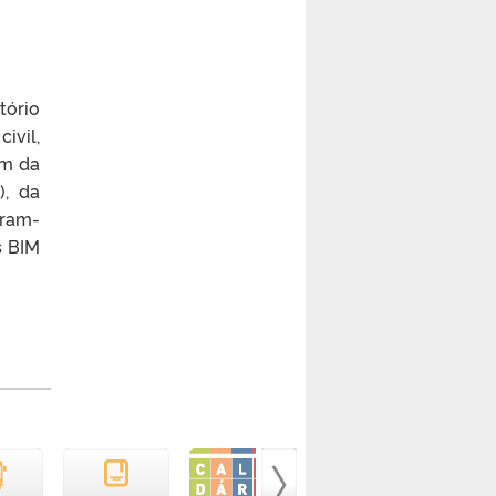
tório
ivil,
em da
), da
iram-
s BIM