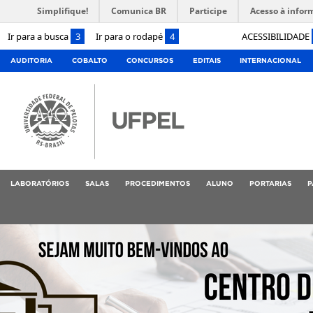
Simplifique!
Comunica BR
Participe
Acesso à infor
Ir para a busca
3
Ir para o rodapé
4
ACESSIBILIDADE
AUDITORIA
COBALTO
CONCURSOS
EDITAIS
INTERNACIONAL
LABORATÓRIOS
SALAS
PROCEDIMENTOS
ALUNO
PORTARIAS
P