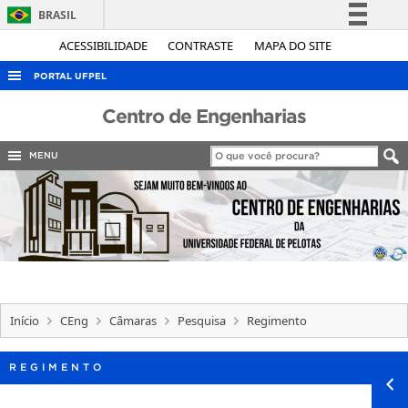
BRASIL
Simplifique!
ACESSIBILIDADE
CONTRASTE
MAPA DO SITE
Comunica BR
PORTAL UFPEL
Participe
ACESSO À INFORMAÇÃO
Centro de Engenharias
Acesso à informação
AUDITORIA
Legislação
MENU
COBALTO
Canais
CONCURSOS
EDITAIS
INTERNACIONAL
OUVIDORIA
Início
CEng
Câmaras
Pesquisa
Regimento
PORTARIAS
TELEFONES
REGIMENTO