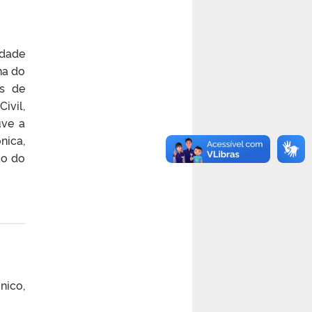
idade
na do
os de
ivil,
uve a
nica,
ão do
nico,