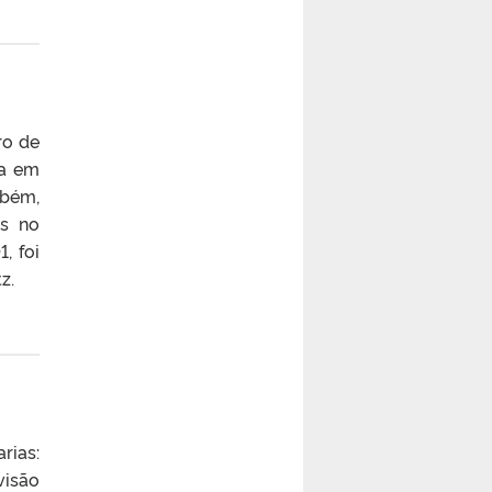
ro de
ia em
mbém,
as no
, foi
z.
rias:
visão