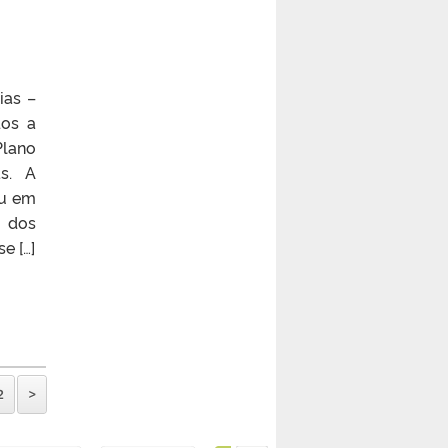
ias –
dos a
Plano
s. A
eu em
l dos
e […]
2
>