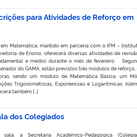
crições para Atividades de Reforço em
em Matemática, mantido em parceria com o IFM – Institu
eitoria de Ensino, oferecerá diversas atividades de revis
undamental e médio) durante o mês de fevereiro. Segu
denador do GAMA, estão previstos três módulos de reforço,
oras, sendo um módulo de Matemática Básica, um Mó
ões Trigonométricas, Exponenciais e Logarítmicas. Alé
ecerá também […]
ala dos Colegiados
la, a Secretaria Acadêmico-Pedagógica (Colegiad