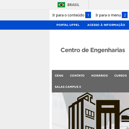
BRASIL
Ir para o conteúdo
1
Ir para o menu
2
PORTAL UFPEL
ACESSO À INFORMAÇÃO
Centro de Engenharias
CENG
CONTATO
HORÁRIOS
CURSOS
SALAS CAMPUS II