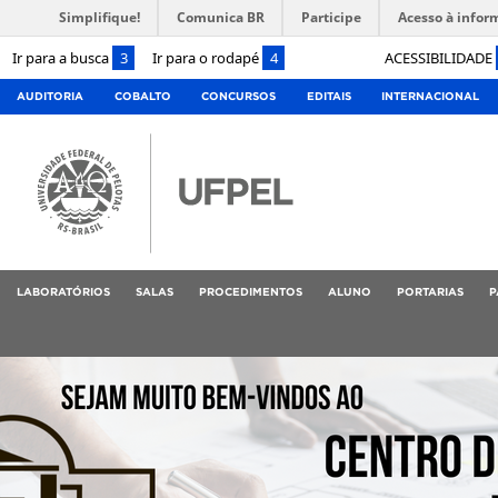
Simplifique!
Comunica BR
Participe
Acesso à infor
Ir para a busca
3
Ir para o rodapé
4
ACESSIBILIDADE
AUDITORIA
COBALTO
CONCURSOS
EDITAIS
INTERNACIONAL
LABORATÓRIOS
SALAS
PROCEDIMENTOS
ALUNO
PORTARIAS
P