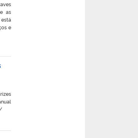
raves
e as
 está
ços e
s
rizes
anual
/