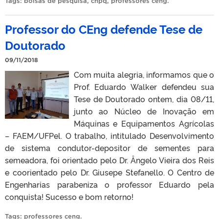
Tags:
bolsas de pesquisa
,
cnpq
,
professores ceng
.
Professor do CEng defende Tese de
Doutorado
09/11/2018
Com muita alegria, informamos que o
Prof. Eduardo Walker defendeu sua
Tese de Doutorado ontem, dia 08/11,
junto ao Núcleo de Inovação em
Máquinas e Equipamentos Agrícolas
– FAEM/UFPel. O trabalho, intitulado Desenvolvimento
de sistema condutor-depositor de sementes para
semeadora, foi orientado pelo Dr. Ângelo Vieira dos Reis
e coorientado pelo Dr. Giusepe Stefanello. O Centro de
Engenharias parabeniza o professor Eduardo pela
conquista! Sucesso e bom retorno!
Tags:
professores ceng
.