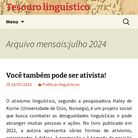
Pular
Tesouro linguístico
para
o
Pesquis
Menu
conteúdo
por:
Arquivo mensais:julho 2024
Você também pode ser ativista!
18/07/2024
Políticas linguísticas
O ativismo linguístico, segundo a pesquisadora Haley de
Korne (Universidade de Oslo, Noruega), é um projeto social
que busca combater as desigualdades linguísticas e pode
abranger muitas pessoas e ações. No livro publicado em
2021, a autora apresenta várias formas de ativismo,
relacionadas à defesa, à promoção e à tomada de posição