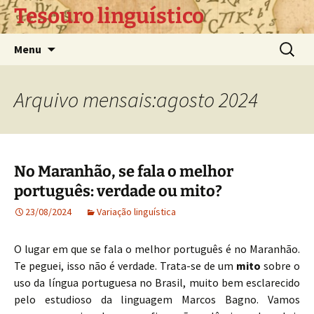
Pular
Tesouro linguístico
para
o
Pesquis
Menu
conteúdo
por:
Arquivo mensais:agosto 2024
No Maranhão, se fala o melhor
português: verdade ou mito?
23/08/2024
Variação linguística
O lugar em que se fala o melhor português é no Maranhão.
Te peguei, isso não é verdade. Trata-se de um
mito
sobre o
uso da língua portuguesa no Brasil, muito bem esclarecido
pelo estudioso da linguagem Marcos Bagno. Vamos