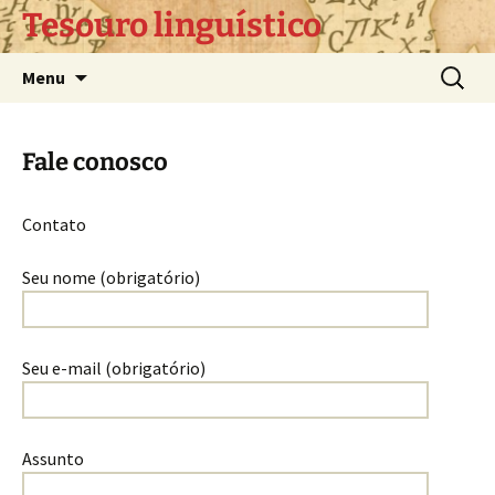
Pular
Tesouro linguístico
para
o
Pesquis
Menu
conteúdo
por:
Fale conosco
Contato
Seu nome (obrigatório)
Seu e-mail (obrigatório)
Assunto