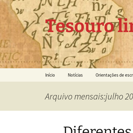
Pular
para
o
Tesouro li
conteúdo
Início
Notícias
Orientações de escr
Arquivo mensais:julho 2
Diferentes 