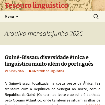
Pular
Tesouro linguístico
para
o
Pesquis
Menu
conteúdo
por:
Arquivo mensais:junho 2025
Guiné-Bissau: diversidade étnica e
linguística muito além do português
23/06/2025
Diversidade linguística
A Guiné-Bissau, localizada na costa oeste da África, faz
fronteira com a República do Senegal ao norte, com a
República da Guiné (Conacri) ao leste e ao sul e é banhada
pelo Oceano Atlântico, onde também se situam as ilhas de