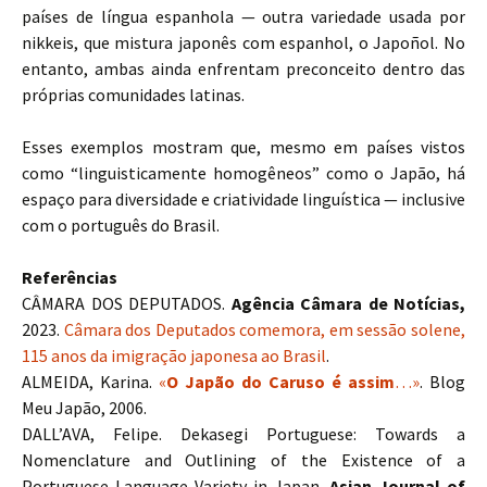
países de língua espanhola — outra variedade usada por
nikkeis, que mistura japonês com espanhol, o Japoñol. No
entanto, ambas ainda enfrentam preconceito dentro das
próprias comunidades latinas.
Esses exemplos mostram que, mesmo em países vistos
como “linguisticamente homogêneos” como o Japão, há
espaço para diversidade e criatividade linguística — inclusive
com o português do Brasil.
Referências
CÂMARA DOS DEPUTADOS.
Agência Câmara de Notícias,
2023.
Câmara dos Deputados comemora, em sessão solene,
115 anos da imigração japonesa ao Brasil
.
ALMEIDA, Karina.
«
O Japão do Caruso é assim
…»
. Blog
Meu Japão, 2006.
DALL’AVA, Felipe. Dekasegi Portuguese: Towards a
Nomenclature and Outlining of the Existence of a
Portuguese Language Variety in Japan.
Asian Journal of