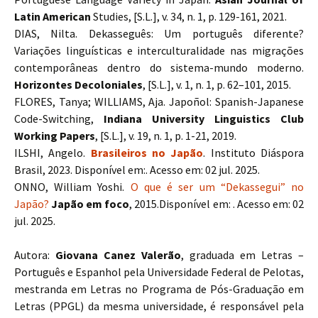
Latin American
Studies, [S.L.], v. 34, n. 1, p. 129-161, 2021.
DIAS, Nilta. Dekasseguês: Um português diferente?
Variações linguísticas e interculturalidade nas migrações
contemporâneas dentro do sistema-mundo moderno.
Horizontes Decoloniales
, [S.L.], v. 1, n. 1, p. 62–101, 2015.
FLORES, Tanya; WILLIAMS, Aja. Japoñol: Spanish-Japanese
Code-Switching,
Indiana University Linguistics Club
Working Papers
, [S.L.], v. 19, n. 1, p. 1-21, 2019.
ILSHI, Angelo.
Brasileiros no Japão
. Instituto Diáspora
Brasil, 2023. Disponível em:. Acesso em: 02 jul. 2025.
ONNO, William Yoshi.
O que é ser um “Dekassegui” no
Japão?
Japão em foco
, 2015.Disponível em: . Acesso em: 02
jul. 2025.
Autora:
Giovana Canez Valerão
, graduada em Letras –
Português e Espanhol pela Universidade Federal de Pelotas,
mestranda em Letras no Programa de Pós-Graduação em
Letras (PPGL) da mesma universidade, é responsável pela