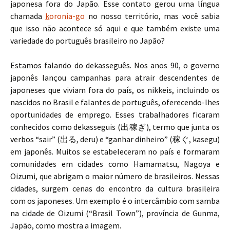
japonesa fora do Japão. Esse contato gerou uma língua
chamada
k
oronia-go
no nosso território, mas você sabia
que isso não acontece só aqui e que também existe uma
variedade do português brasileiro no Japão?
Estamos falando do dekasseguês. Nos anos 90, o governo
japonês lançou campanhas para atrair descendentes de
japoneses que viviam fora do país, os nikkeis, incluindo os
nascidos no Brasil e falantes de português, oferecendo-lhes
oportunidades de emprego. Esses trabalhadores ficaram
conhecidos como dekasseguis (出稼ぎ), termo que junta os
verbos “sair” (出る, deru) e “ganhar dinheiro” (稼ぐ, kasegu)
em japonês. Muitos se estabeleceram no país e formaram
comunidades em cidades como Hamamatsu, Nagoya e
Oizumi, que abrigam o maior número de brasileiros. Nessas
cidades, surgem cenas do encontro da cultura brasileira
com os japoneses. Um exemplo é o intercâmbio com samba
na cidade de Oizumi (“Brasil Town”),
província de Gunma,
Japão, como mostra a imagem.