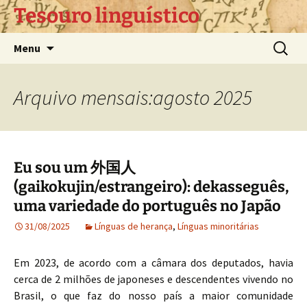
Pular
Tesouro linguístico
para
o
Pesquis
Menu
conteúdo
por:
Arquivo mensais:agosto 2025
Eu sou um 外国人
(gaikokujin/estrangeiro): dekasseguês,
uma variedade do português no Japão
31/08/2025
Línguas de herança
,
Línguas minoritárias
Em 2023, de acordo com a câmara dos deputados, havia
cerca de 2 milhões de japoneses e descendentes vivendo no
Brasil, o que faz do nosso país a maior comunidade