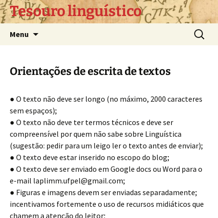
Pular
Tesouro linguístico
para
o
Pesquis
Menu
conteúdo
por:
Orientações de escrita de textos
● O texto não deve ser longo (no máximo, 2000 caracteres
sem espaços);
● O texto não deve ter termos técnicos e deve ser
compreensível por quem não sabe sobre Linguística
(sugestão: pedir para um leigo ler o texto antes de enviar);
● O texto deve estar inserido no escopo do blog;
● O texto deve ser enviado em Google docs ou Word para o
e-mail laplimm.ufpel@gmail.com;
● Figuras e imagens devem ser enviadas separadamente;
incentivamos fortemente o uso de recursos midiáticos que
chamem a atenção do leitor;