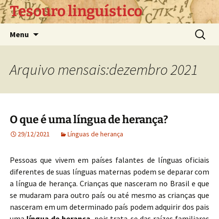
Pular
Tesouro linguístico
para
o
Pesquis
Menu
conteúdo
por:
Arquivo mensais:dezembro 2021
O que é uma língua de herança?
29/12/2021
Línguas de herança
Pessoas que vivem em países falantes de línguas oficiais
diferentes de suas línguas maternas podem se deparar com
a língua de herança. Crianças que nasceram no Brasil e que
se mudaram para outro país ou até mesmo as crianças que
nasceram em um determinado país podem adquirir dos pais
uma
língua de herança
, pois trata-se das raízes familiares