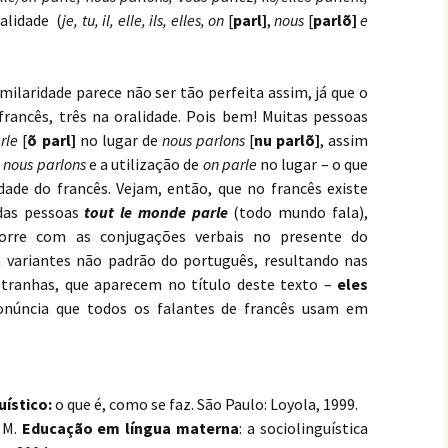
alidade (
je, tu, il, elle, ils, elles, on
[
parl]
,
nous
[
parlõ]
e
ilaridade parece não ser tão perfeita assim, já que o
rancês, três na oralidade. Pois bem! Muitas pessoas
rle
[
õ parl]
no lugar de
nous parlons
[
nu parlõ]
, assim
o
nous parlons
e a utilização de
on parle
no lugar – o que
dade do francês. Vejam, então, que no francês existe
das pessoas
tout le monde parle
(todo mundo fala),
orre com as conjugações verbais no presente do
m variantes não padrão do português, resultando nas
tranhas, que aparecem no título deste texto –
e
les
núncia que todos os falantes de francês usam em
uístico:
o que é, como se faz. São Paulo: Loyola, 1999.
 M.
Educação em língua materna
: a sociolinguística