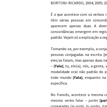
BORTONI-RICARDO, 2004; 2005; 20
É o que acontece com os verbos r
têm várias pessoas em concordân
aparecem apenas duas. A dive
concordâncias emergem em regist
padrão. Vejam só a explicação a seg
Tomando-se, por exemplo, a conju
pessoas conjugadas na escrita [eu
eles/as falam, mas apenas duas n
–
[falu]
, tu, ele(a), nós, a gente
modalidade oral não padrão do 
todo mundo
[fala]
, enquanto na
específica.
No francês, acontece a mesma c
mesmo verbo falar –
parler
[par
conjugadas (
je parle
,
tu parles
,
il/