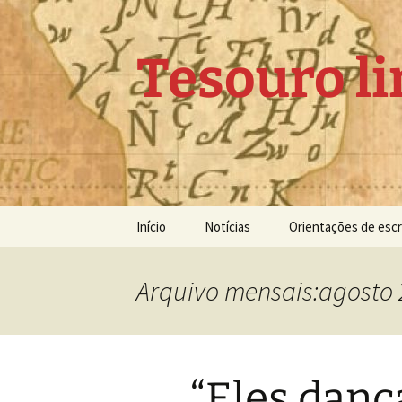
Pular
para
o
Tesouro li
conteúdo
Início
Notícias
Orientações de escr
Arquivo mensais:agosto
“Eles dança