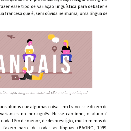
razer esse tipo de variação linguística para debater e
ua francesa que é, sem dúvida nenhuma, uma língua de
ribunes/la-langue-francaise-est-elle-une-langue-laique/
 aos alunos que algumas coisas em francês se dizem de
ariantes no português. Nesse caminho, o aluno é
s nada têm de menor, de desprestígio, muito menos de
e fazem parte de todas as línguas (BAGNO, 1999;