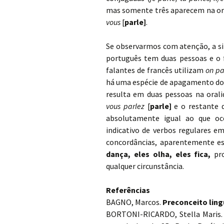
mas somente três aparecem na or
vous
[
parle]
.
Se observarmos com atenção, a sim
português tem duas pessoas e o f
falantes de francês utilizam
on pa
há uma espécie de apagamento d
resulta em duas pessoas na orali
vous parlez
[
parle]
e o restante 
absolutamente igual ao que oc
indicativo de verbos regulares e
concordâncias, aparentemente es
dança, eles olha, eles
fica,
pro
qualquer circunstância.
Referências
BAGNO, Marcos.
Preconceito ling
BORTONI-RICARDO, Stella Maris.