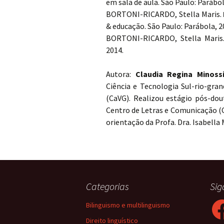
em sala de aula. São Paulo: Parábol
BORTONI-RICARDO, Stella Maris.
& educação. São Paulo: Parábola, 2
BORTONI-RICARDO, Stella Maris
2014.
Autora:
Claudia Regina Minoss
Ciência e Tecnologia Sul-rio-gra
(CaVG). Realizou estágio pós-do
Centro de Letras e Comunicação (C
orientação da Profa. Dra. Isabella 
Categorias
Sig
Fac
Bilinguismo e multilinguismo
Direito linguístico