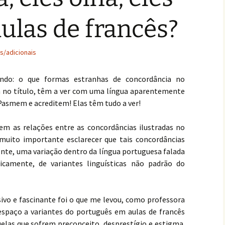
aulas de francês?
s/adicionais
ndo: o que formas estranhas de concordância no
 no título, têm a ver com uma língua aparentemente
 Pasmem e acreditem! Elas têm tudo a ver!
m as relações entre as concordâncias ilustradas no
é muito importante esclarecer que tais concordâncias
ente, uma variação dentro da língua portuguesa falada
ticamente, de variantes linguísticas não padrão do
ivo e fascinante foi o que me levou, como professora
 espaço a variantes do português em aulas de francês
uelas que sofrem preconceito, desprestígio e estigma.