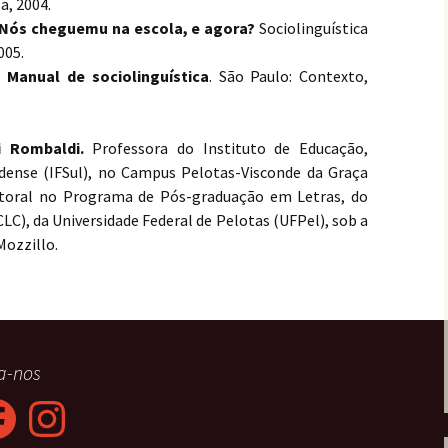
a, 2004.
Nós cheguemu na escola, e agora?
Sociolinguística
005.
.
Manual de sociolinguística
. São Paulo: Contexto,
i Rombaldi.
Professora do Instituto de Educação,
ndense (IFSul), no Campus Pelotas-Visconde da Graça
utoral no Programa de Pós-graduação em Letras, do
LC), da Universidade Federal de Pelotas (UFPel), sob a
Mozzillo.
a-nos
ebook
Instagram