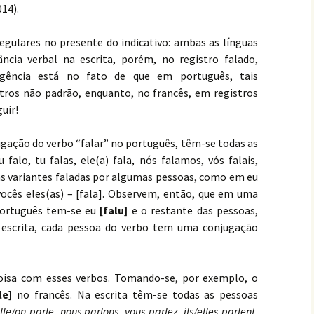
14).
egulares no presente do indicativo: ambas as línguas
cia verbal na escrita, porém, no registro falado,
rgência está no fato de que em português, tais
ros não padrão, enquanto, no francês, em registros
uir!
gação do verbo “falar” no português, têm-se todas as
 falo, tu falas, ele(a) fala, nós falamos, vós falais,
as variantes faladas por algumas pessoas, como em eu
, vocês eles(as) – [fala]. Observem, então, que em uma
português tem-se eu
[falu]
e o restante das pessoas,
 escrita, cada pessoa do verbo tem uma conjugação
oisa com esses verbos. Tomando-se, por exemplo, o
le]
no francês. Na escrita têm-se todas as pessoas
elle/on parle
,
nous parlons, vous parlez, ils/elles parlent,