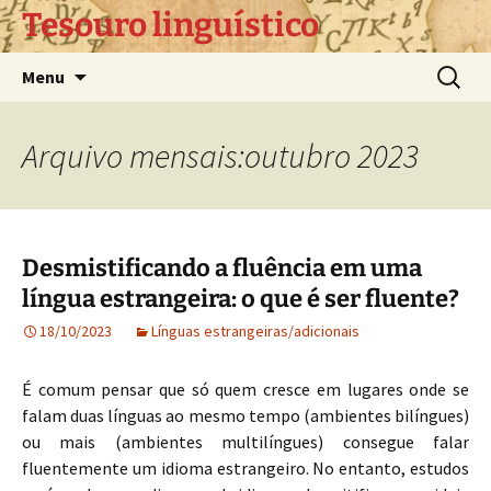
Pular
Tesouro linguístico
para
o
Pesquis
Menu
conteúdo
por:
Arquivo mensais:outubro 2023
Desmistificando a fluência em uma
língua estrangeira: o que é ser fluente?
18/10/2023
Línguas estrangeiras/adicionais
É comum pensar que só quem cresce em lugares onde se
falam duas línguas ao mesmo tempo (ambientes bilíngues)
ou mais (ambientes multilíngues) consegue falar
fluentemente um idioma estrangeiro. No entanto, estudos