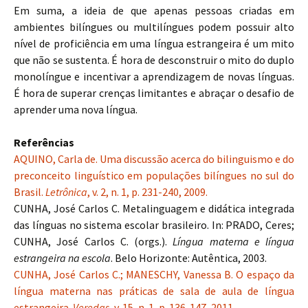
Em suma, a ideia de que apenas pessoas criadas em
ambientes bilíngues ou multilíngues podem possuir alto
nível de proficiência em uma língua estrangeira é um mito
que não se sustenta. É hora de desconstruir o mito do duplo
monolíngue e incentivar a aprendizagem de novas línguas.
É hora de superar crenças limitantes e abraçar o desafio de
aprender uma nova língua.
Referências
AQUINO, Carla de. Uma discussão acerca do bilinguismo e do
preconceito linguístico em populações bilíngues no sul do
Brasil.
Letrônica
, v. 2, n. 1, p. 231-240, 2009.
CUNHA, José Carlos C. Metalinguagem e didática integrada
das línguas no sistema escolar brasileiro. In: PRADO, Ceres;
CUNHA, José Carlos C. (orgs.).
Língua materna e língua
estrangeira na escola
. Belo Horizonte: Autêntica, 2003.
CUNHA, José Carlos C.; MANESCHY, Vanessa B. O espaço da
língua materna nas práticas de sala de aula de língua
estrangeira.
Veredas
, v. 15, n. 1, p. 136-147, 2011.