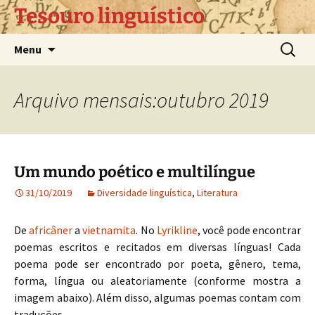
Pular
Tesouro linguístico
para
o
Pesquis
Menu
conteúdo
por:
Arquivo mensais:outubro 2019
Um mundo poético e multilíngue
31/10/2019
Diversidade linguística
,
Literatura
De
africâner
a
vietnamita
. No
Lyrikline
, você pode encontrar
poemas escritos e recitados em diversas línguas! Cada
poema pode ser encontrado por poeta, gênero, tema,
forma, língua ou aleatoriamente (conforme mostra a
imagem abaixo). Além disso, algumas poemas contam com
traduções.