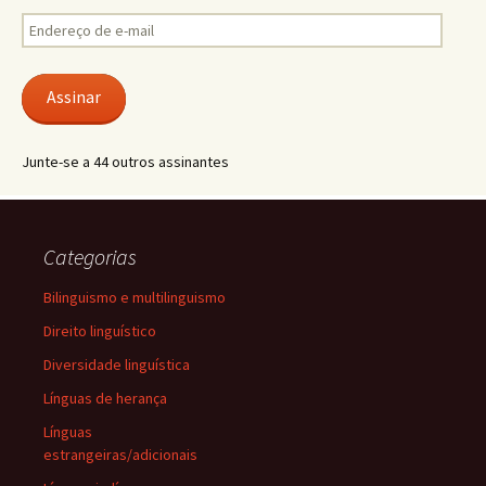
Endereço
de
e-
mail
Assinar
Junte-se a 44 outros assinantes
Categorias
Bilinguismo e multilinguismo
Direito linguístico
Diversidade linguística
Línguas de herança
Línguas
estrangeiras/adicionais