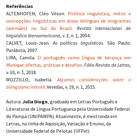
Referências
ALTENHOFEN, Cléo Vilson.
Política lingüística, mitos e
concepções lingüísticas em áreas bilíngües de imigrantes
(alemães) no Sul do Brasil.
Revista internacional de
lingüística iberoamericana
, v. 3, n. 1, 2004.
CALVET, Louis-Jean.
As políticas linguísticas
. São Paulo:
Parábola, 2007.
LIRA, Camila.
O português como língua de herança em
Munique: ofertas, práticas e desafios
.
Fólio-Revista de Letras,
v. 10, n. 1, 2018.
MOZZILLO, Isabella.
Algumas considerações sobre o
bilinguismo infantil
. Veredas, v. 19, n. 1, 2015.
Autora:
Julia Diogo
, graduada em Letras Português e
Literaturas de Língua Portuguesa pela Universidade Federal
do Pampa (UNIPAMPA). Atualmente, é mestranda em
Letras, na linha de Aquisição, Variação e Ensino, da
Universidade Federal de Pelotas (UFPel).