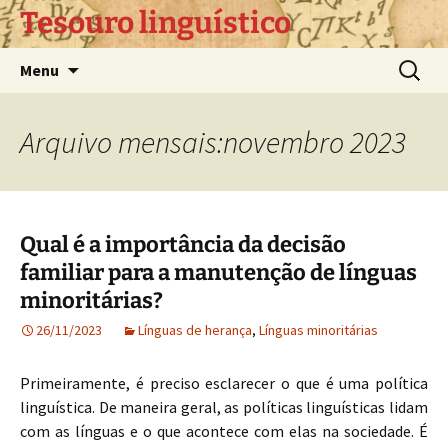
Pular
Tesouro linguístico
para
o
Pesquis
Menu
conteúdo
por:
Arquivo mensais:novembro 2023
Qual é a importância da decisão
familiar para a manutenção de línguas
minoritárias?
26/11/2023
Línguas de herança
,
Línguas minoritárias
Primeiramente, é preciso esclarecer o que é uma política
linguística. De maneira geral, as políticas linguísticas lidam
com as línguas e o que acontece com elas na sociedade. É