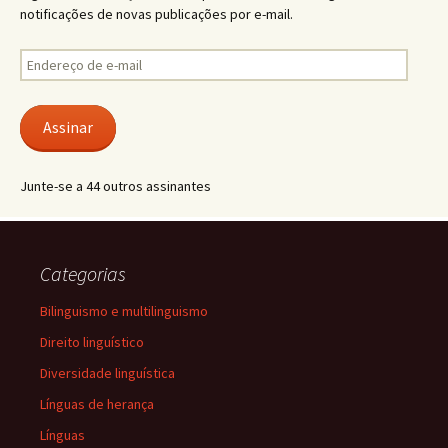
notificações de novas publicações por e-mail.
Endereço
de
e-
mail
Assinar
Junte-se a 44 outros assinantes
Categorias
Bilinguismo e multilinguismo
Direito linguístico
Diversidade linguística
Línguas de herança
Línguas