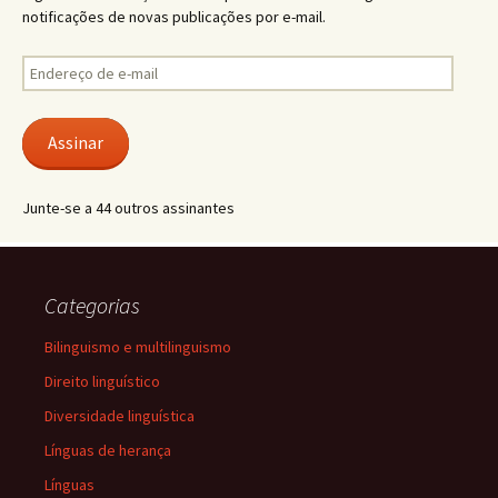
notificações de novas publicações por e-mail.
Endereço
de
e-
mail
Assinar
Junte-se a 44 outros assinantes
Categorias
Bilinguismo e multilinguismo
Direito linguístico
Diversidade linguística
Línguas de herança
Línguas