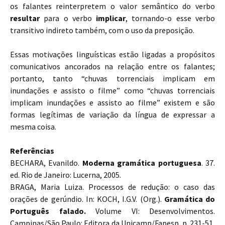
os falantes reinterpretem o valor semântico do verbo
resultar
para o verbo
implicar
, tornando-o esse verbo
transitivo indireto também, com o uso da preposição.
Essas motivações linguísticas estão ligadas a propósitos
comunicativos ancorados na relação entre os falantes;
portanto, tanto “chuvas torrenciais implicam em
inundações e assisto o filme” como “chuvas torrenciais
implicam inundações e assisto ao filme” existem e são
formas legítimas de variação da língua de expressar a
mesma coisa.
Referências
BECHARA, Evanildo.
Moderna gramática portuguesa
. 37.
ed. Rio de Janeiro: Lucerna, 2005.
BRAGA, Maria Luiza. Processos de redução: o caso das
orações de gerúndio. In: KOCH, I.G.V. (Org.).
Gramática do
Português falado.
Volume VI: Desenvolvimentos.
Campinas/São Paulo: Editora da Unicamp/Fapesp, p. 231-51,