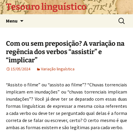
Pular
Tesouro linguístico
para
o
Pesquis
Menu
conteúdo
por:
Com ou sem preposição? A variação na
regência dos verbos “assistir” e
“implicar”
15/05/2024
Variação linguística
“Assisto o filme” ou “assisto ao filme”? “Chuvas torrenciais
implicam em inundações” ou “chuvas torrenciais implicam
inundações”? Você já deve ter se deparado com essas duas
formas linguísticas de expressar a mesma coisa referentes
a cada verbo ou deve ter se perguntado qual delas é a forma
correta de se falar ou escrever, certo? O certo mesmo é que
ambas as formas existem e são legítimas para cada verbo.