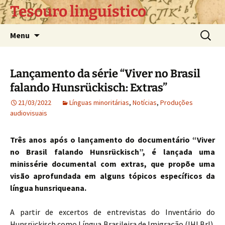
Pular
Tesouro linguístico
para
o
Pesquis
Menu
conteúdo
por:
Lançamento da série “Viver no Brasil
falando Hunsrückisch: Extras”
21/03/2022
Línguas minoritárias
,
Notícias
,
Produções
audiovisuais
Três anos após o lançamento do documentário “Viver
no Brasil falando Hunsrückisch”, é lançada uma
minissérie documental com extras, que propõe uma
visão aprofundada em alguns tópicos específicos da
língua hunsriqueana.
A partir de excertos de entrevistas do Inventário do
Hunsrückisch como Língua Brasileira de Imigração (IHLBrI),