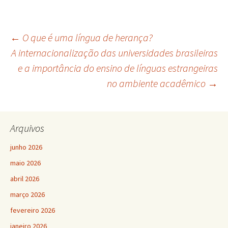
Navegação
←
O que é uma língua de herança?
A internacionalização das universidades brasileiras
e a importância do ensino de línguas estrangeiras
de
no ambiente acadêmico
→
posts
Arquivos
junho 2026
maio 2026
abril 2026
março 2026
fevereiro 2026
janeiro 2026