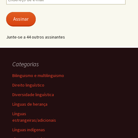
de
e-
mail
Assinar
Junte-se a 44 outros assinantes
Categorias
Bilinguismo e multilinguismo
Direito linguístico
Diversidade linguística
Línguas de herança
Línguas
estrangeiras/adicionais
Línguas indígenas