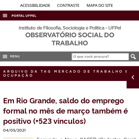
ACESSIBILIDADE
CONTRASTE
MAPA DO SITE
PORTAL UFPEL
ACESSO À INFORMAÇÃO
Instituto de Filosofia, Sociologia e Política - UFPel
OBSERVATÓRIO SOCIAL DO
AUDITORIA
TRABALHO
COBALTO
MENU
CONCURSOS
EDITAIS
ARQUIVO DA TAG MERCADO DE TRABALHO E
OCUPAÇÃO
INTERNACIONAL
OUVIDORIA
Em Rio Grande, saldo do emprego
PORTARIAS
formal no mês de março também é
TELEFONES
positivo (+523 vínculos)
04/05/2021