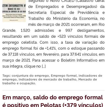
Segundo o Novo CAGED (Cadastro Geral
de Empregados e Desempregados) da
Secretaria Especial de Previdência e
Trabalho do Ministério da Economia, no
mês de março de 2021 ocorreram, em Rio
Grande, 1.520 admissões e 997 desligamentos,
resultando em um saldo de +523 vínculos formais de
emprego celetista. Com isso, a taxa de variação do
emprego formal foi de +1,41%, com o estoque passando
de 37.118 vínculos, em fevereiro, para 37.641 vínculos, em
março de 2021. Para acessar o Boletim Informativo em
sua íntegra, clique no […]
Tags:
conjuntura do emprego
,
Emprego formal
,
indicadores de
emprego
,
indicadores de mercado de trabalho
,
Mercado de
trabalho e ocupação
.
Em março, saldo do emprego formal
é positivo em Pelotas (+379 vínculos)