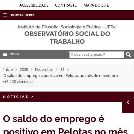
ACESSIBILIDADE
CONTRASTE
MAPA DO SITE
PORTAL UFPEL
ACESSO À INFORMAÇÃO
Instituto de Filosofia, Sociologia e Política - UFPel
OBSERVATÓRIO SOCIAL DO
AUDITORIA
TRABALHO
COBALTO
MENU
CONCURSOS
EDITAIS
Início
2020
Dezembro
31
O saldo do emprego é positivo em Pelotas no mês de novembro
INTERNACIONAL
(+1.428 vínculos)
OUVIDORIA
NOTÍCIAS
PORTARIAS
>
TELEFONES
O saldo do emprego é
positivo em Pelotas no mês