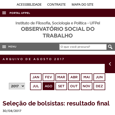
ACESSIBILIDADE
CONTRASTE
MAPA DO SITE
PORTAL UFPEL
ACESSO À INFORMAÇÃO
Instituto de Filosofia, Sociologia e Política - UFPel
OBSERVATÓRIO SOCIAL DO
AUDITORIA
TRABALHO
COBALTO
MENU
CONCURSOS
EDITAIS
ARQUIVO DE AGOSTO 2017
INTERNACIONAL
OUVIDORIA
JAN
FEV
MAR
ABR
MAI
JUN
PORTARIAS
JUL
AGO
SET
OUT
NOV
DEZ
TELEFONES
Seleção de bolsistas: resultado final
30/08/2017