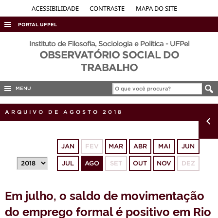
ACESSIBILIDADE
CONTRASTE
MAPA DO SITE
PORTAL UFPEL
ACESSO À INFORMAÇÃO
Instituto de Filosofia, Sociologia e Política - UFPel
OBSERVATÓRIO SOCIAL DO
AUDITORIA
TRABALHO
COBALTO
MENU
CONCURSOS
EDITAIS
ARQUIVO DE AGOSTO 2018
INTERNACIONAL
OUVIDORIA
JAN
FEV
MAR
ABR
MAI
JUN
PORTARIAS
JUL
AGO
SET
OUT
NOV
DEZ
TELEFONES
Em julho, o saldo de movimentação
do emprego formal é positivo em Rio