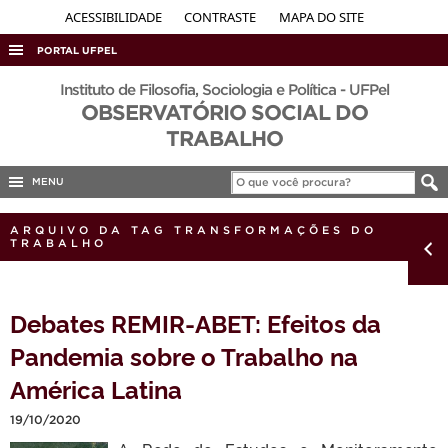
ACESSIBILIDADE
CONTRASTE
MAPA DO SITE
PORTAL UFPEL
ACESSO À INFORMAÇÃO
Instituto de Filosofia, Sociologia e Política - UFPel
OBSERVATÓRIO SOCIAL DO
AUDITORIA
TRABALHO
COBALTO
MENU
CONCURSOS
EDITAIS
ARQUIVO DA TAG TRANSFORMAÇÕES DO
TRABALHO
INTERNACIONAL
OUVIDORIA
Debates REMIR-ABET: Efeitos da
PORTARIAS
Pandemia sobre o Trabalho na
TELEFONES
América Latina
19/10/2020