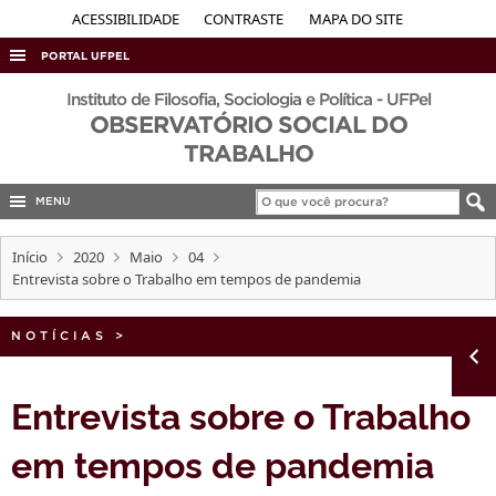
ACESSIBILIDADE
CONTRASTE
MAPA DO SITE
PORTAL UFPEL
ACESSO À INFORMAÇÃO
Instituto de Filosofia, Sociologia e Política - UFPel
OBSERVATÓRIO SOCIAL DO
AUDITORIA
TRABALHO
COBALTO
MENU
CONCURSOS
EDITAIS
Início
2020
Maio
04
Entrevista sobre o Trabalho em tempos de pandemia
INTERNACIONAL
OUVIDORIA
NOTÍCIAS
>
PORTARIAS
TELEFONES
Entrevista sobre o Trabalho
em tempos de pandemia