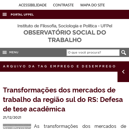
ACESSIBILIDADE
CONTRASTE
MAPA DO SITE
PORTAL UFPEL
ACESSO À INFORMAÇÃO
Instituto de Filosofia, Sociologia e Política - UFPel
OBSERVATÓRIO SOCIAL DO
AUDITORIA
TRABALHO
COBALTO
MENU
CONCURSOS
EDITAIS
ARQUIVO DA TAG EMPREGO E DESEMPREGO
INTERNACIONAL
OUVIDORIA
Transformações dos mercados de
PORTARIAS
trabalho da região sul do RS: Defesa
TELEFONES
de tese acadêmica
21/12/2021
As transformações dos mercados de