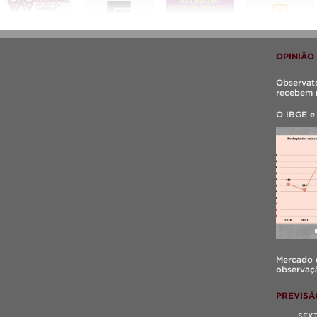
OPINIÃO
Observató
recebem 
O IBGE e
Mercado d
observaçã
PREVISÃ
SEX