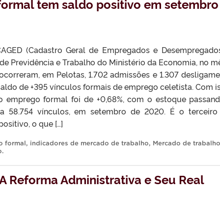
formal tem saldo positivo em setembro
AGED (Cadastro Geral de Empregados e Desempregados
 de Previdência e Trabalho do Ministério da Economia, no m
correram, em Pelotas, 1.702 admissões e 1.307 desligame
ldo de +395 vínculos formais de emprego celetista. Com is
do emprego formal foi de +0,68%, com o estoque passan
ra 58.754 vínculos, em setembro de 2020. É o terceir
sitivo, o que […]
 formal
,
indicadores de mercado de trabalho
,
Mercado de trabalho
o
.
 Reforma Administrativa e Seu Real