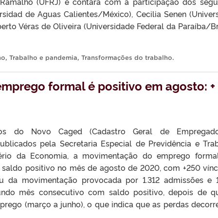
o Ramalho (UFRJ) e contará com a participação dos segu
rsidad de Aguas Calientes/México), Cecilia Senen (Univer
rto Véras de Oliveira (Universidade Federal da Paraíba/Bra
ho
,
Trabalho e pandemia
,
Transformações do trabalho
.
emprego formal é positivo em agosto: +
os do Novo Caged (Cadastro Geral de Empregad
blicados pela Secretaria Especial de Previdência e Tra
tério da Economia, a movimentação do emprego forma
 saldo positivo no mês de agosto de 2020, com +250 vínc
ou da movimentação provocada por 1.312 admissões e 
undo mês consecutivo com saldo positivo, depois de q
rego (março a junho), o que indica que as perdas decorr