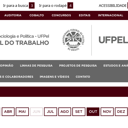
Ir para a busca
3
Ir para o rodapé
4
ACESSIBILIDADE
AUDITORIA
COBALTO
CONCURSOS
EDITAIS
INTERNACIONAL
ociologia e Política - UFPel
L DO TRABALHO
OPINIÃO
LINHAS DE PESQUISA
PROJETOS DE PESQUISA
ESTUDOS E ANÁ
AS E COLABORADORES
IMAGENS E VÍDEOS
CONTATO
ABR
MAI
JUN
JUL
AGO
SET
OUT
NOV
DEZ