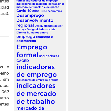
intes
formal; indicadores de emprego;
indicadores de mercado de trabalho;
sidad
mercado de trabalho e ocupação
Covid-19
crise
Crise econômica
sil).
Desemprego
Desenvolvimento
regional
Desigualdades de cor
ou raça
Desigualdades sociais
Direitos humanos
empre
emprego
emprego e
desemprego
Emprego
formal
Indicadores
CAGED
indicadores
os e
balho
de emprego
l em
indicadores de emprego e renda
indicadores
ulos.
1.062
de mercado
uatro
de trabalho
entes
mercado de