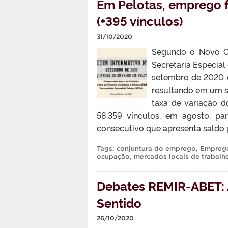
Em Pelotas, emprego 
(+395 vínculos)
31/10/2020
Segundo o Novo C
Secretaria Especial
setembro de 2020 o
resultando em um sa
taxa de variação 
58.359 vínculos, em agosto, pa
consecutivo que apresenta saldo po
Tags:
conjuntura do emprego
,
Emprego
ocupação
,
mercados locais de trabalh
Debates REMIR-ABET: A
Sentido
26/10/2020