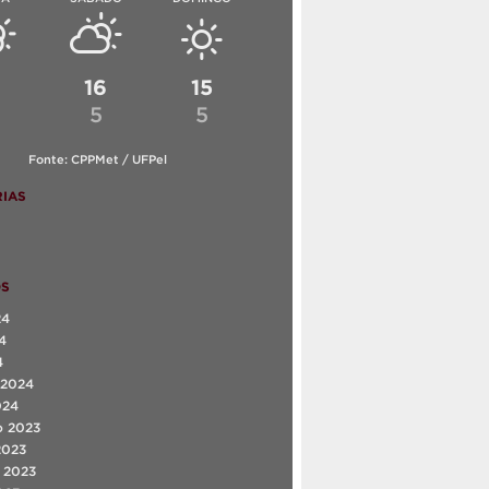
6
16
15
5
5
Fonte: CPPMet / UFPel
IAS
OS
24
4
4
 2024
024
o 2023
2023
 2023