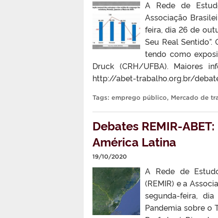
A Rede de Estudo
Associação Brasil
feira, dia 26 de ou
Seu Real Sentido”.
tendo como exposit
Druck (CRH/UFBA). Maiores inf
http://abet-trabalho.org.br/deb
Tags:
emprego público
,
Mercado de tr
Debates REMIR-ABET: 
América Latina
19/10/2020
A Rede de Estudos
(REMIR) e a Associ
segunda-feira, di
Pandemia sobre o T