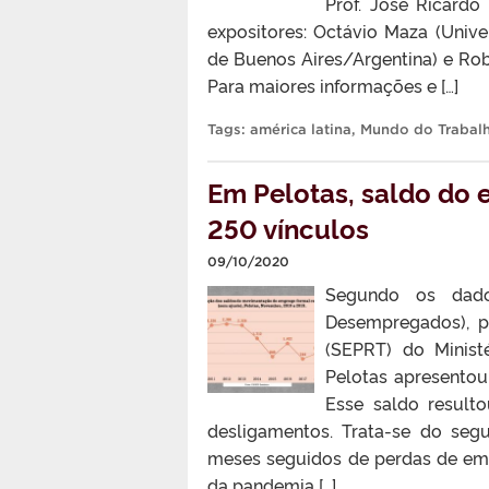
Prof. José Ricard
expositores: Octávio Maza (Unive
de Buenos Aires/Argentina) e Robe
Para maiores informações e […]
Tags:
américa latina
,
Mundo do Trabal
Em Pelotas, saldo do 
250 vínculos
09/10/2020
Segundo os dad
Desempregados), pu
(SEPRT) do Minis
Pelotas apresentou
Esse saldo result
desligamentos. Trata-se do seg
meses seguidos de perdas de emp
da pandemia […]