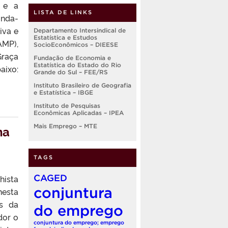
 e a
LISTA DE LINKS
unda-
iva e
Departamento Intersindical de
Estatística e Estudos
AMP),
SocioEconômicos – DIEESE
Graça
Fundação de Economia e
Estatística do Estado do Rio
aixo:
Grande do Sul – FEE/RS
Instituto Brasileiro de Geografia
e Estatística – IBGE
Instituto de Pesquisas
Econômicas Aplicadas – IPEA
Mais Emprego – MTE
na
TAGS
CAGED
hista
conjuntura
nesta
os da
do emprego
dor o
conjuntura do emprego; emprego